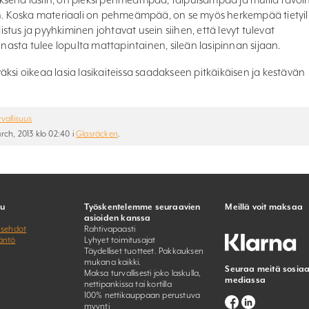
on. Koska materiaali on pehmeämpää, on se myös herkempää tietyil
distus ja pyyhkiminen johtavat usein siihen, että levyt tulevat
nnasta tulee lopulta mattapintainen, sileän lasipinnan sijaan.
ksi oikeaa lasia lasikaiteissa saadakseen pitkäikäisen ja kestävän
rvallisuus
ch, 2013 klo 02:40 i
Glasräcken
.
lu
Työskentelemme seuraavien
Meillä voit maksaa
asioiden kanssa
usehdot
Rahtivapaasti
äntö
Lyhyet toimitusajat
Täydelliset tuotteet. Pakkauksen
mukana kaikki.
Seuraa meitä sosiaa
Maksa turvallisesti joko laskulla,
mediassa
nettipankissa tai kortilla
100% nettikauppaan perustuva
myynti