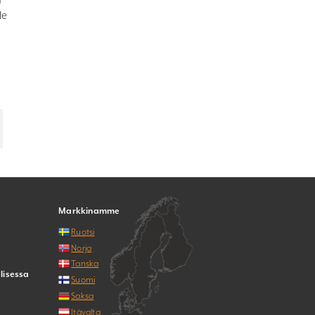
le
Markkinamme
Ruotsi
Norja
Tanska
lisessa
Suomi
Saksa
Itävalta