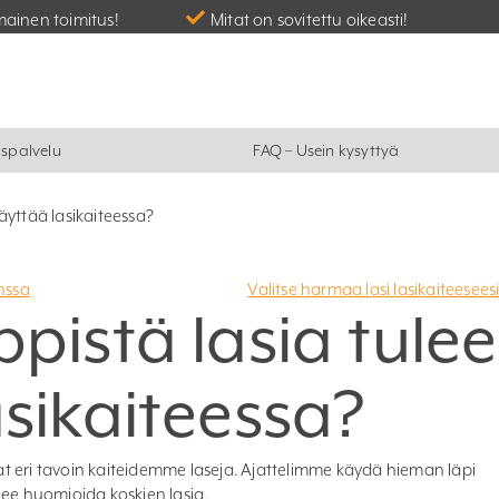
mainen toimitus!
Mitat on sovitettu oikeasti!
spalvelu
FAQ – Usein kysyttyä
käyttää lasikaiteessa?
nssa
Valitse harmaa lasi lasikaiteesees
pistä lasia tulee
asikaiteessa?
t eri tavoin kaiteidemme laseja. Ajattelimme käydä hieman läpi
lee huomioida koskien lasia.