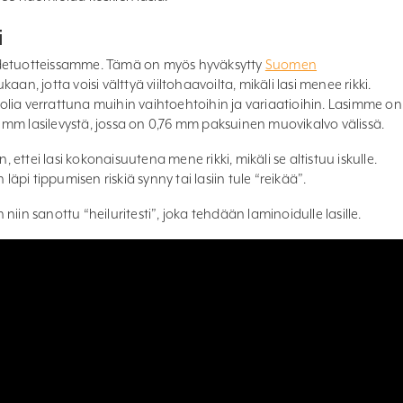
i
idetuotteissamme. Tämä on myös hyväksytty
Suomen
aan, jotta voisi välttyä viiltohaavoilta, mikäli lasi menee rikki.
lia verrattuna muihin vaihtoehtoihin ja variaatioihin. Lasimme on
mm lasilevystä, jossa on 0,76 mm paksuinen muovikalvo välissä.
, ettei lasi kokonaisuutena mene rikki, mikäli se altistuu iskulle.
 läpi tippumisen riskiä synny tai lasiin tule “reikää”.
iin sanottu “heiluritesti”, joka tehdään laminoidulle lasille.