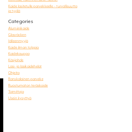
Kaide lasitetulle parvekkeelle – turvallisuutta
ja tyyliä
Categories
Alumiinikaide
Glasräcken
Jälleenmyyjä
Kaide ilman tolppia
Kaidekauppa
Käsijohde
Lasi- ja lasikaidehelat
Ohjeita
Ranskalainen parveke
Ruostumaton teräskaide
Toimittaja
Usein kysyttyä