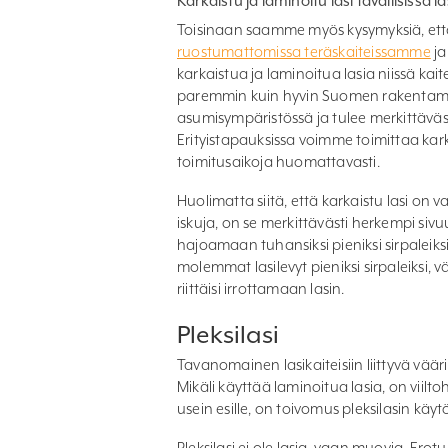
Karkaistu ja laminoitu lasi tavallisissa l
Toisinaan saamme myös kysymyksiä, että
ruostumattomissa teräskaiteissamme
j
karkaistua ja laminoitua lasia niissä kaitei
paremmin kuin hyvin Suomen rakentami
asumisympäristössä ja tulee merkittäväst
Erityistapauksissa voimme toimittaa kark
toimitusaikoja huomattavasti.
Huolimatta siitä, että karkaistu lasi o
iskuja, on se merkittävästi herkempi sivuu
hajoamaan tuhansiksi pieniksi sirpaleiks
molemmat lasilevyt pieniksi sirpaleiksi, v
riittäisi irrottamaan lasin.
Pleksilasi
Tavanomainen lasikaiteisiin liittyvä väärin
Mikäli käyttää laminoitua lasia, on viilt
usein esille, on toivomus pleksilasin käy
Pleksilasi ei ole lasia, vaan muovia. Er