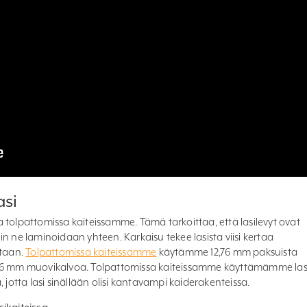
asi
 tolpattomissa kaiteissamme. Tämä tarkoittaa, että lasilevyt ovat
n ne laminoidaan yhteen. Karkaisu tekee lasista viisi kertaa
taan.
Tolpattomissa kaiteissamme
käytämme 12,76 mm paksuista
a 0,76 mm muovikalvoa. Tolpattomissa kaiteissamme käyttämämme las
 jotta lasi sinällään olisi kantavampi kaiderakenteissa.