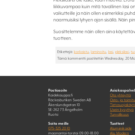
liikkuvampaa kuin mitä tavallinen lasi 
vaikutteille ja näin ollen esimerkiksi puh
naarmuisiksi lyhyen ajan sisällä. Näin pi
Suosittelemme näin ollen aina käytettävä
tuotteen.
Etikettejä:
karkaistu
,
laminoitu
,
lasi
,
pleksilasi
,
tu
Tämä kommentti postitettiin Wednesday, 20 Mar
Postiosoite
Asiakaspalve
Kaidekauppa.fi
Ota yhteyttä
Räckesbutiken Sweden AB
Osto- ja toimit
Åkerslundsgatan 10
Tietosuojakäyt
SE-262 73 Ängelholm
Usein kysyttyä
Ruotsi
Turvallisuus
Soita meille
Tuotteet
075-325 20 10
Alumiinikaide
maanantai-torstai 09.00-18.00
Alu Modern