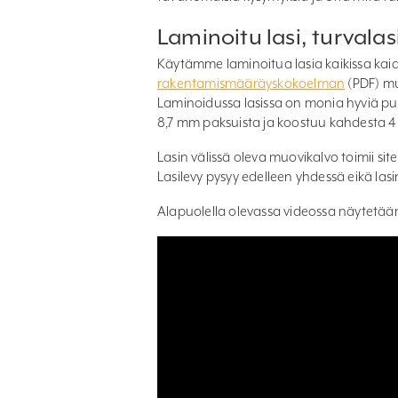
Laminoitu lasi, turvalas
Käytämme laminoitua lasia kaikissa ka
rakentamismääräyskokoelman
(PDF) muk
Laminoidussa lasissa on monia hyviä puo
8,7 mm paksuista ja koostuu kahdesta 4 
Lasin välissä oleva muovikalvo toimii siten
Lasilevy pysyy edelleen yhdessä eikä lasin
Alapuolella olevassa videossa näytetään n