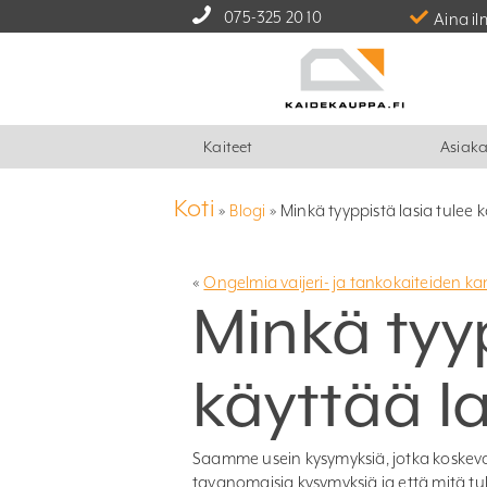
075-325 20 10
Aina il
Kaiteet
Asiaka
Koti
»
Blogi
»
Minkä tyyppistä lasia tulee 
«
Ongelmia vaijeri- ja tankokaiteiden ka
Minkä tyyp
käyttää l
Saamme usein kysymyksiä, jotka koskeva
tavanomaisia kysymyksiä ja että mitä tu