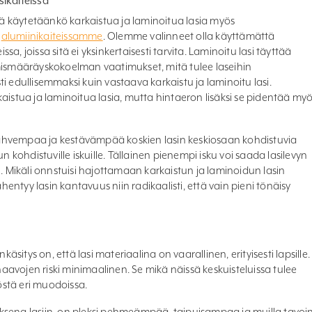
asikaiteissa
 käytetäänkö karkaistua ja laminoitua lasia myös
a
alumiinikaiteissamme
. Olemme valinneet olla käyttämättä
ssa, joissa sitä ei yksinkertaisesti tarvita. Laminoitu lasi täyttää
smääräyskokoelman vaatimukset, mitä tulee laseihin
i edullisemmaksi kuin vastaava karkaistu ja laminoitu lasi.
aistua ja laminoitua lasia, mutta hintaeron lisäksi se pidentää my
n vahvempaa ja kestävämpää koskien lasin keskiosaan kohdistuvia
n kohdistuville iskuille. Tällainen pienempi isku voi saada lasilevyn
i. Mikäli onnstuisi hajottamaan karkaistun ja laminoidun lasin
ähentyy lasin kantavuus niin radikaalisti, että vain pieni tönäisy
käsitys on, että lasi materiaalina on vaarallinen, erityisesti lapsille.
ohaavojen riski minimaalinen. Se mikä näissä keskuisteluissa tulee
töstä eri muodoissa.
otuksena lasiin, on pleksi pehmeämpää, taipuisampaa ja muilla tavoi