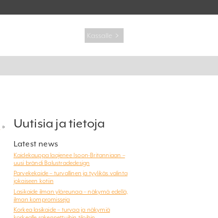
Kassalle ﹥
Uutisia ja tietoja
i
»
Latest news
Kaidekauppa laajenee Isoon-Britanniaan –
uusi brändi Balustradedesign
Parvekekaide – turvallinen ja tyylikäs valinta
jokaiseen kotiin
Lasikaide ilman yläreunaa – näkymä edellä,
ilman kompromisseja
Korkea lasikaide – turvaa ja näkymiä
korkealle rakennettuihin tiloihin