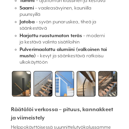
Tammi
– ajattoman klassinen ja kestävä
Saarni
– vaaleasävyinen, kauniilla
puunsyillä
Jatoba
– syvän punaruskea, tiheä ja
säänkestävä
Harjattu ruostumaton teräs
– moderni
ja kestävä valinta sisätiloihin
Pulverimaalattu alumiini (valkoinen tai
musta)
– kevyt ja säänkestävä ratkaisu
ulkokäyttöön
Räätälöi verkossa – pituus, kannakkeet
ja viimeistely
Helppokäyttöisessä suunnittelutyökalussamme