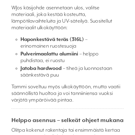
WJos käsijohde asennetaan ulos, valitse
materiaali, joka kestää kosteutta,
lämpötilavaihteluita ja UV-säteilyä. Suositellut
materiaalit ulkokäyttöön:
Haponkestävä teräs (316L)
–
erinomainen ruostesuoja
Pulverimaalattu alumiini
– helppo
puhdistaa, ei ruostu
Jatoba hardwood
– tiheä ja luonnostaan
säänkestävä puu
Tammi soveltuu myös ulkokäyttöön, mutta vaatii
säännöllistä huoltoa ja voi tanniiniensa vuoksi
värjätä ympäröivää pintaa.
Helppo asennus – selkeät ohjeet mukana
Olitpa kokenut rakentaja tai ensimmäistä kertaa