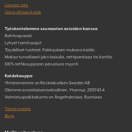
Lasinen aita
Uima-altaan kaide
Työskentelemme seuraavien asioiden kanssa
Rahtivapaasti
Lyhyet toimitusajat
Täydelliset tuotteet. Pakkauksen mukana kaikki.
Maksa turvallisesti joko laskulla, nettipankissa tai kortilla
100% nettikauppaan perustuva myynti
Kaidekauppa
Yhtiönimemme on Räckesbutiken Sweden AB
Olemme arvonlisäverovelvollinen, Y-tunnus: 2515743-4
Valmistuspaikkakunta on Ängelholmissa, Ruotsissa
Tietoa meistä
Blogi