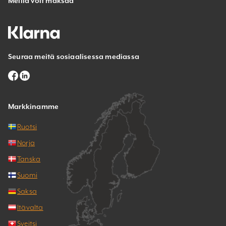
Meillä voit maksaa
Seuraa meitä sosiaalisessa mediassa
Markkinamme
Ruotsi
Norja
Tanska
Suomi
Saksa
Itävalta
Sveitsi