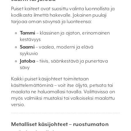
Puiset kaiteet ovat suosittu valinta luonnollista ja
kodikasta ilmettä hakevalle. Jokainen puulaji
tarjoaa oman sävynsä ja luonteensa:
Tammi
– klassinen ja ajaton, erinomainen
kestävyys
Saarni
– vaalea, moderni ja elävä
syykuvio
Jatoba
– tiivis, säänkestävä ja punertava
sävy
Kaikki puiset käsijohteet toimitetaan
käsittelemättöminä – voit itse öljytä, petsata tai
maalata ne haluamallasi tavalla. Valittavissa on
myös valmiiksi mustaksi tai valkoiseksi maalattu
versio.
Metalliset käsijohteet – ruostumaton