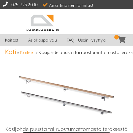
075-325 20 10
Aina ilmainen toimitus!
Kaiteet
Asiakaspalvelu
FAQ – Usein kysyttyä
Koti
»
Kaiteet
»
Käsijohde puusta tai ruostumattomasta teräks
Käsijohde puusta tai ruostumattomasta teräksestä