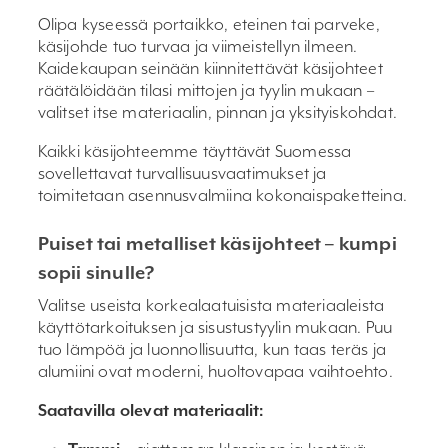
Olipa kyseessä portaikko, eteinen tai parveke,
käsijohde tuo turvaa ja viimeistellyn ilmeen.
Kaidekaupan seinään kiinnitettävät käsijohteet
räätälöidään tilasi mittojen ja tyylin mukaan –
valitset itse materiaalin, pinnan ja yksityiskohdat.
Kaikki käsijohteemme täyttävät Suomessa
sovellettavat turvallisuusvaatimukset ja
toimitetaan asennusvalmiina kokonaispaketteina.
Puiset tai metalliset käsijohteet – kumpi
sopii sinulle?
Valitse useista korkealaatuisista materiaaleista
käyttötarkoituksen ja sisustustyylin mukaan. Puu
tuo lämpöä ja luonnollisuutta, kun taas teräs ja
alumiini ovat moderni, huoltovapaa vaihtoehto.
Saatavilla olevat materiaalit: