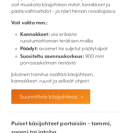
voit muokata käsijohteen mitat, kiinnikkeet ja
päätyvaihtoehdot – ja näet hinnan reaaliajassa.
Voit valita mm.:
Kannakkeet:
viisi erilaista
ruostumattoman teräksen mallia
Päädyt:
avoimet tai suljetut päätytulpat
Suositeltu asennuskorkeus:
900 mm
porrasaskelman nenästä
Jokainen toimitus sisältää käsijohteen,
kannakkeet, ruuvit ja selkeät ohjeet.
Suunnittele käsijohteesi
»
Puiset käsijohteet portaisiin – tammi,
saarni tai jatoba