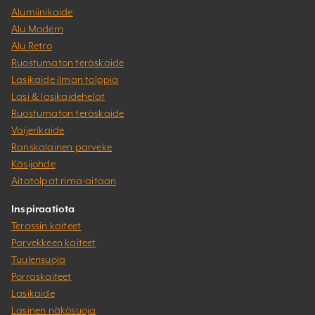
Alumiinikaide
Alu Modern
Alu Retro
Ruostumaton teräskaide
Lasikaide ilman tolppia
Lasi & lasikaidehelat
Ruostumaton teräskaide
Vaijerikaide
Ranskalainen parveke
Käsijohde
Aitatolpat rima-aitaan
Inspiraatiota
Terassin kaiteet
Parvekkeen kaiteet
Tuulensuoja
Porraskaiteet
Lasikaide
Lasinen näkösuoja