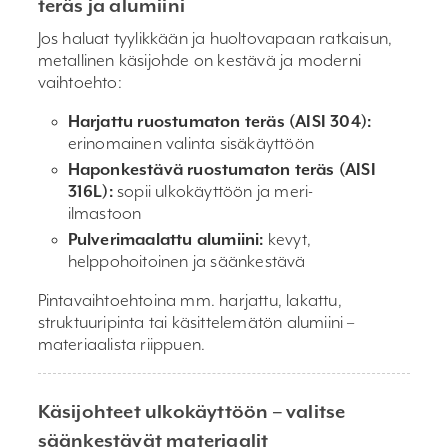
teräs ja alumiini
Jos haluat tyylikkään ja huoltovapaan ratkaisun,
metallinen käsijohde on kestävä ja moderni
vaihtoehto:
Harjattu ruostumaton teräs (AISI 304):
erinomainen valinta sisäkäyttöön
Haponkestävä ruostumaton teräs (AISI
316L):
sopii ulkokäyttöön ja meri-
ilmastoon
Pulverimaalattu alumiini:
kevyt,
helppohoitoinen ja säänkestävä
Pintavaihtoehtoina mm. harjattu, lakattu,
struktuuripinta tai käsittelemätön alumiini –
materiaalista riippuen.
Käsijohteet ulkokäyttöön – valitse
säänkestävät materiaalit