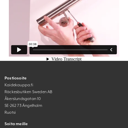
Postiosoite
Kaidekauppa.fi
Räckesbutiken Sweden AB
Åkerslundsgatan 10
SE-262 73 Ängelholm
Ruotsi
Soita meille