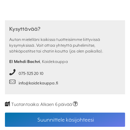
Kysyttävää?
Autan mielelläni kaikissa tuotteisiimme liittyvissä
kysymyksissä. Voit ottaa yhteyttä puhelimitse,
sähköpostitse tai chatin kautta (jos olen paikalla).
El Mehdi Bachri
, Kaidekauppa
075-325 20 10
info@kaidekauppa.fi
Tuotantoaika:
Alkaen 6 päivää
Suunnittele käsijohteesi