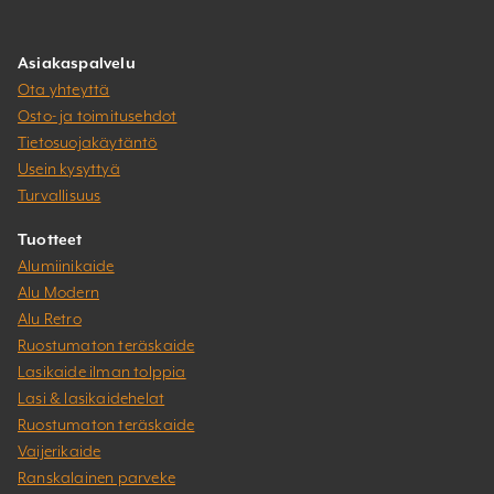
Asiakaspalvelu
Ota yhteyttä
Osto- ja toimitusehdot
Tietosuojakäytäntö
Usein kysyttyä
Turvallisuus
Tuotteet
Alumiinikaide
Alu Modern
Alu Retro
Ruostumaton teräskaide
Lasikaide ilman tolppia
Lasi & lasikaidehelat
Ruostumaton teräskaide
Vaijerikaide
Ranskalainen parveke