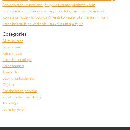
Parvekekaide – turvallinen ja tyylikäs valinta jokaiseen kotiin
Lasikaide ilman yläreunaa – näkymä edellä, ilman kompromisseja
Korkea lasikaide – turvaa ja näkymiä korkealle rakennettuihin tiloihin
Kaide lasitetulle parvekkeelle – turvallisuutta ja tyyliä
Categories
Alumiinikaide
Glasräcken
Jälleenmyyjä
Kaide ilman tolppia
Kaidekauppa
Käsijohde
Lasi- ja lasikaidehelat
Ohjeita
Ranskalainen parveke
Ruostumaton teräskaide
Toimittaja
Usein kysyttyä