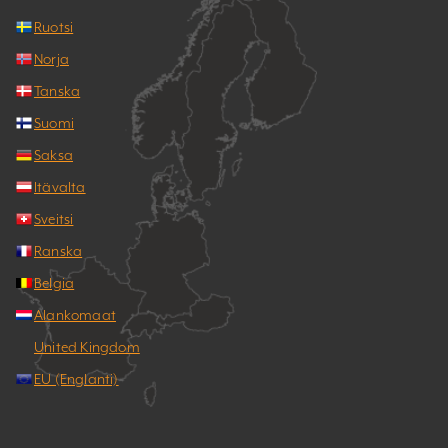
Ruotsi
Norja
Tanska
Suomi
Saksa
Itävalta
Sveitsi
Ranska
Belgia
Alankomaat
United Kingdom
EU (Englanti)