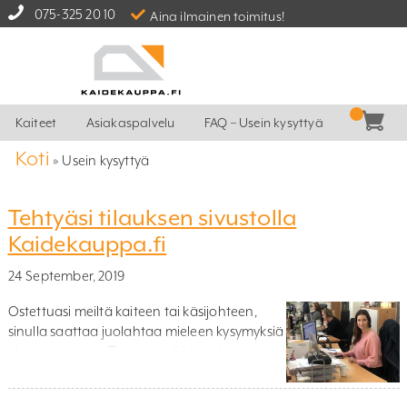
075-325 20 10
Aina ilmainen toimitus!
Kaiteet
Asiakaspalvelu
FAQ – Usein kysyttyä
Koti
»
Usein kysyttyä
Tehtyäsi tilauksen sivustolla
Kaidekauppa.fi
24 September, 2019
Ostettuasi meiltä kaiteen tai käsijohteen,
sinulla saattaa juolahtaa mieleen kysymyksiä
tilausta koskien. Tässä blogikirjoituksessa
haluamme selventää, mitä tilauksen jälkeen
tapahtuu ja mistä sinä asiakkaana voit