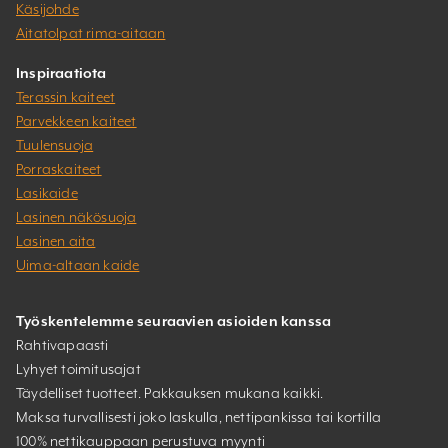
Käsijohde
Aitatolpat rima-aitaan
Inspiraatiota
Terassin kaiteet
Parvekkeen kaiteet
Tuulensuoja
Porraskaiteet
Lasikaide
Lasinen näkösuoja
Lasinen aita
Uima-altaan kaide
Työskentelemme seuraavien asioiden kanssa
Rahtivapaasti
Lyhyet toimitusajat
Täydelliset tuotteet. Pakkauksen mukana kaikki.
Maksa turvallisesti joko laskulla, nettipankissa tai kortilla
100% nettikauppaan perustuva myynti