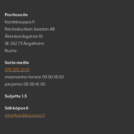
Postiosoite
Kaidekauppa.fi
Räckesbutiken Sweden AB
Åkerslundsgatan 10
SE-262 73 Ängelholm
Ruotsi
Soita meille
075-325 20 10
maanantai-torstai 09.00-18.00
perjantai 09.00-16.00
Suljettu 1.5
Sähköposti
info@kaidekauppa.fi