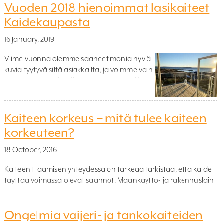
kysymykseen, jota juuri sinä olet miettinyt!
Vuoden 2018 hienoimmat lasikaiteet
Apunamme meillä on Natalia Lerulf, joka on
Kaidekaupasta
yksi asiakaspalvelumme tähdistä.
Ensimmäisessä osassa keskitymme kaiteisiin
16 January, 2019
ja kysymyksiin, joita saattaa nousta esiin
tuotetta valittaessa. Jos et löydä vastausta
Viime vuonna olemme saaneet monia hyviä
kysymyksessä […]
kuvia tyytyväisiltä asiakkailta, ja voimme vain
sanoa, että asiakkaillemme on hyvä tyyli!
Täältä löydät suosikkimme vuodesta 2018,
innoittamana ja nauttia! Lasikaide alumiinia
Tummanharmaa alumiinikaide Kuinka
Kaiteen korkeus – mitä tulee kaiteen
idyllistä! Tässä aluminikaiteemme on saanut
korkeuteen?
tolppia, ylityspalkit ja kiinnityspidikkeet, jotka
koristavat kauniin tummanharmaana
18 October, 2016
verantaa. Eikö olekin hienoa? Ruostumaton
kaide Tässä norjalainen asiakas on valinnut
Kaiteen tilaamisen yhteydessä on tärkeää tarkistaa, että kaide
[…]
täyttää voimassa olevat säännöt. Maankäyttö- ja rakennuslain
suosituksia kaiteen korkeudesta Mitä tulee kaiteen korkeuteen
tulee sen olla sekä turvallinen että tarkoitukseensa sopiva.
Ongelmia vaijeri- ja tankokaiteiden
Kaide tulee rakentaa, kun putoamiskorkeus ylittää 500 mm ja