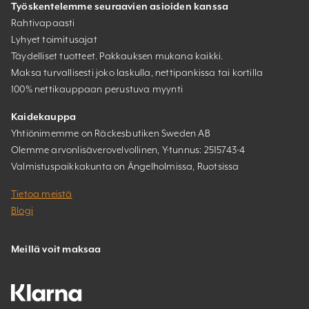
Työskentelemme seuraavien asioiden kanssa
Rahtivapaasti
Lyhyet toimitusajat
Täydelliset tuotteet. Pakkauksen mukana kaikki.
Maksa turvallisesti joko laskulla, nettipankissa tai kortilla
100% nettikauppaan perustuva myynti
Kaidekauppa
Yhtiönimemme on Räckesbutiken Sweden AB
Olemme arvonlisäverovelvollinen, Y-tunnus: 2515743-4
Valmistuspaikkakunta on Ängelholmissa, Ruotsissa
Tietoa meistä
Blogi
Meillä voit maksaa