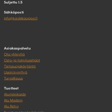
Suljettu 1.5
Sähköposti
info@kaidekauppa.fi
Asiakaspalvelu
Ota yhteyttä
Osto- ja toimitusehdot
Tietosuojakäytäntö
Usein kysyttyä
Turvallisuus
Tuotteet
Alumiinikaide
Alu Modern
Alu Retro