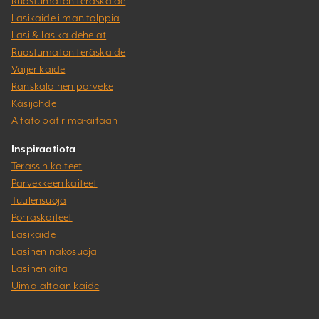
Ruostumaton teräskaide
Lasikaide ilman tolppia
Lasi & lasikaidehelat
Ruostumaton teräskaide
Vaijerikaide
Ranskalainen parveke
Käsijohde
Aitatolpat rima-aitaan
Inspiraatiota
Terassin kaiteet
Parvekkeen kaiteet
Tuulensuoja
Porraskaiteet
Lasikaide
Lasinen näkösuoja
Lasinen aita
Uima-altaan kaide