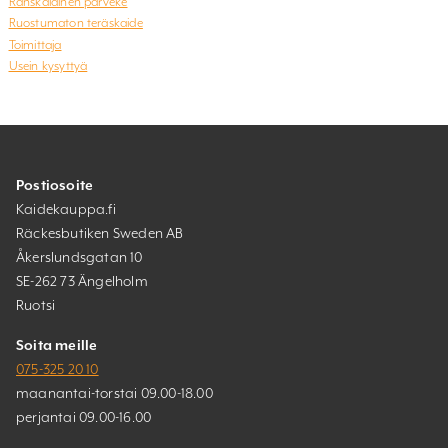
Ranskalainen parveke
Ruostumaton teräskaide
Toimittaja
Usein kysyttyä
Postiosoite
Kaidekauppa.fi
Räckesbutiken Sweden AB
Åkerslundsgatan 10
SE-262 73 Ängelholm
Ruotsi
Soita meille
075-325 20 10
maanantai-torstai 09.00-18.00
perjantai 09.00-16.00