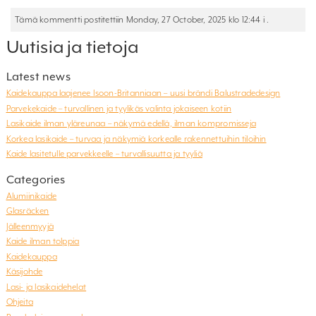
Tämä kommentti postitettiin Monday, 27 October, 2025 klo 12:44 i .
Uutisia ja tietoja
Latest news
Kaidekauppa laajenee Isoon-Britanniaan – uusi brändi Balustradedesign
Parvekekaide – turvallinen ja tyylikäs valinta jokaiseen kotiin
Lasikaide ilman yläreunaa – näkymä edellä, ilman kompromisseja
Korkea lasikaide – turvaa ja näkymiä korkealle rakennettuihin tiloihin
Kaide lasitetulle parvekkeelle – turvallisuutta ja tyyliä
Categories
Alumiinikaide
Glasräcken
Jälleenmyyjä
Kaide ilman tolppia
Kaidekauppa
Käsijohde
Lasi- ja lasikaidehelat
Ohjeita