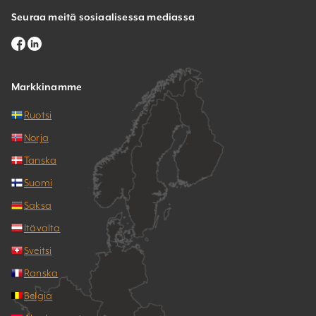
Seuraa meitä sosiaalisessa mediassa
Markkinamme
Ruotsi
Norja
Tanska
Suomi
Saksa
Itävalta
Sveitsi
Ranska
Belgia