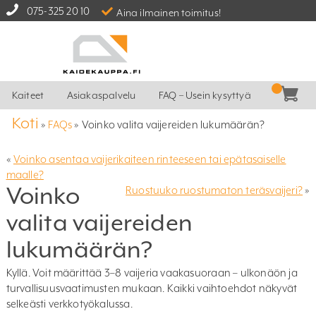
075-325 20 10
Aina ilmainen toimitus!
Kaiteet
Asiakaspalvelu
FAQ – Usein kysyttyä
Koti
»
FAQs
»
Voinko valita vaijereiden lukumäärän?
«
Voinko asentaa vaijerikaiteen rinteeseen tai epätasaiselle
maalle?
Voinko
Ruostuuko ruostumaton teräsvaijeri?
»
valita vaijereiden
lukumäärän?
Kyllä. Voit määrittää 3–8 vaijeria vaakasuoraan – ulkonäön ja
turvallisuusvaatimusten mukaan. Kaikki vaihtoehdot näkyvät
selkeästi verkkotyökalussa.