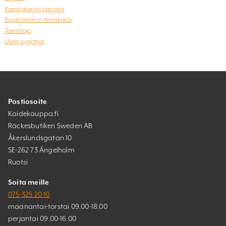
Ranskalainen parveke
Ruostumaton teräskaide
Toimittaja
Usein kysyttyä
Postiosoite
Kaidekauppa.fi
Räckesbutiken Sweden AB
Åkerslundsgatan 10
SE-262 73 Ängelholm
Ruotsi
Soita meille
075-325 20 10
maanantai-torstai 09.00-18.00
perjantai 09.00-16.00