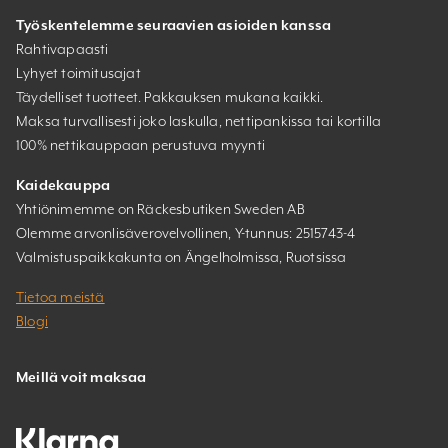
Työskentelemme seuraavien asioiden kanssa
Rahtivapaasti
Lyhyet toimitusajat
Täydelliset tuotteet. Pakkauksen mukana kaikki.
Maksa turvallisesti joko laskulla, nettipankissa tai kortilla
100% nettikauppaan perustuva myynti
Kaidekauppa
Yhtiönimemme on Räckesbutiken Sweden AB
Olemme arvonlisäverovelvollinen, Y-tunnus: 2515743-4
Valmistuspaikkakunta on Ängelholmissa, Ruotsissa
Tietoa meistä
Blogi
Meillä voit maksaa