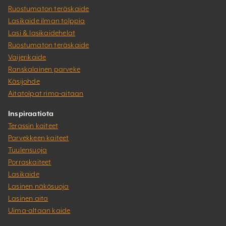
Ruostumaton teräskaide
Lasikaide ilman tolppia
Lasi & lasikaidehelat
Ruostumaton teräskaide
Vaijerikaide
Ranskalainen parveke
Käsijohde
Aitatolpat rima-aitaan
Inspiraatiota
Terassin kaiteet
Parvekkeen kaiteet
Tuulensuoja
Porraskaiteet
Lasikaide
Lasinen näkösuoja
Lasinen aita
Uima-altaan kaide