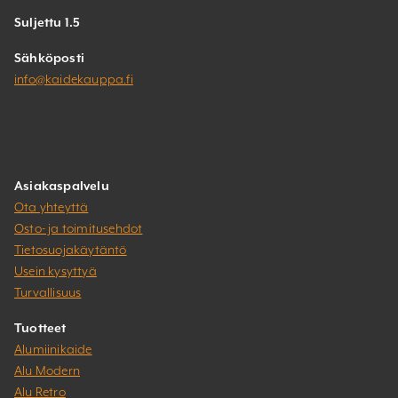
Suljettu 1.5
Sähköposti
info@kaidekauppa.fi
Asiakaspalvelu
Ota yhteyttä
Osto- ja toimitusehdot
Tietosuojakäytäntö
Usein kysyttyä
Turvallisuus
Tuotteet
Alumiinikaide
Alu Modern
Alu Retro