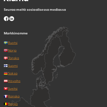
Seuraa meitä sosiaalisessa mediassa
Markkinamme
Ruotsi
Norja
Tanska
Suomi
Saksa
Itävalta
Sveitsi
Ranska
Belgia