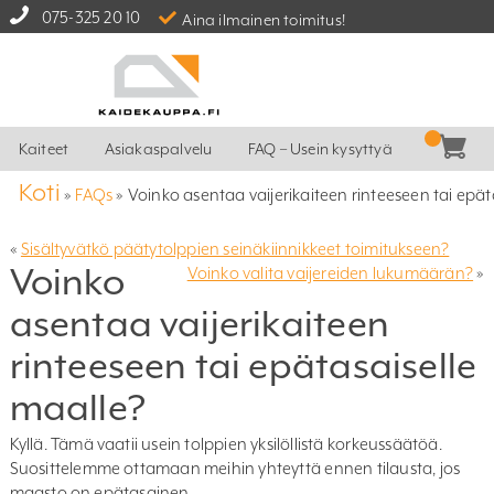
075-325 20 10
Aina ilmainen toimitus!
Kaiteet
Asiakaspalvelu
FAQ – Usein kysyttyä
Koti
»
FAQs
»
Voinko asentaa vaijerikaiteen rinteeseen tai epät
«
Sisältyvätkö päätytolppien seinäkiinnikkeet toimitukseen?
Voinko
Voinko valita vaijereiden lukumäärän?
»
asentaa vaijerikaiteen
rinteeseen tai epätasaiselle
maalle?
Kyllä. Tämä vaatii usein tolppien yksilöllistä korkeussäätöä.
Suosittelemme ottamaan meihin yhteyttä ennen tilausta, jos
maasto on epätasainen.