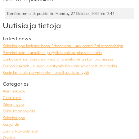
Tämä kommentti postitettiin Monday, 27 October, 2025 klo 12:44 i .
Uutisia ja tietoja
Latest news
Kaidekauppa laajenee Isoon-Britanniaan – uusi brändi Balustradedesign
Parvekekaide – turvallinen ja tyylikäs valinta jokaiseen kotiin
Lasikaide ilman yläreunaa – näkymä edellä, ilman kompromisseja
Korkea lasikaide – turvaa ja näkymiä korkealle rakennettuihin tiloihin
Kaide lasitetulle parvekkeelle – turvallisuutta ja tyyliä
Categories
Alumiinikaide
Glasräcken
Jälleenmyyjä
Kaide ilman tolppia
Kaidekauppa
Käsijohde
Lasi- ja lasikaidehelat
Ohjeita