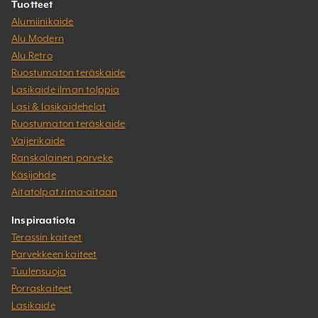
Tuotteet
Alumiinikaide
Alu Modern
Alu Retro
Ruostumaton teräskaide
Lasikaide ilman tolppia
Lasi & lasikaidehelat
Ruostumaton teräskaide
Vaijerikaide
Ranskalainen parveke
Käsijohde
Aitatolpat rima-aitaan
Inspiraatiota
Terassin kaiteet
Parvekkeen kaiteet
Tuulensuoja
Porraskaiteet
Lasikaide