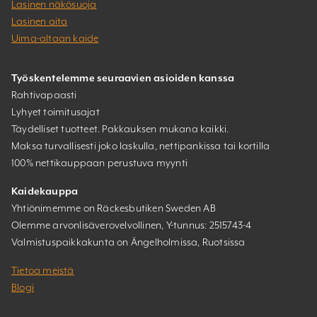
Lasinen näkösuoja
Lasinen aita
Uima-altaan kaide
Työskentelemme seuraavien asioiden kanssa
Rahtivapaasti
Lyhyet toimitusajat
Täydelliset tuotteet. Pakkauksen mukana kaikki.
Maksa turvallisesti joko laskulla, nettipankissa tai kortilla
100% nettikauppaan perustuva myynti
Kaidekauppa
Yhtiönimemme on Räckesbutiken Sweden AB
Olemme arvonlisäverovelvollinen, Y-tunnus: 2515743-4
Valmistuspaikkakunta on Ängelholmissa, Ruotsissa
Tietoa meistä
Blogi