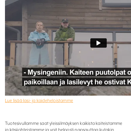
Lue lisää lasi- ja kaideheloistamme
Tuotesivullamme saat yleissilmäyksen kaikista kaiteistamme
ja käsijohteistamme ja voit helposti napsauttaa kutakin