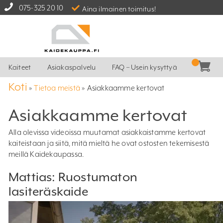
075-325 20 10
Aina ilmainen toimitus!
Kaiteet
Asiakaspalvelu
FAQ – Usein kysyttyä
Koti
»
Tietoa meistä
»
Asiakkaamme kertovat
Asiakkaamme kertovat
Alla olevissa videoissa muutamat asiakkaistamme kertovat
kaiteistaan ja siitä, mitä mieltä he ovat ostosten tekemisestä
meillä Kaidekaupassa.
Mattias: Ruostumaton
lasiteräskaide