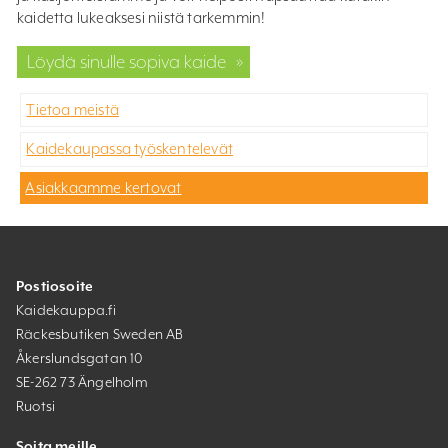
kaidetta lukeaksesi niistä tarkemmin!
Löydä sinulle sopiva kaide
»
Tietoa meistä
Kaidekaupassa työskentelevät
Asiakkaamme kertovat
Postiosoite
Kaidekauppa.fi
Räckesbutiken Sweden AB
Åkerslundsgatan 10
SE-262 73 Ängelholm
Ruotsi
Soita meille