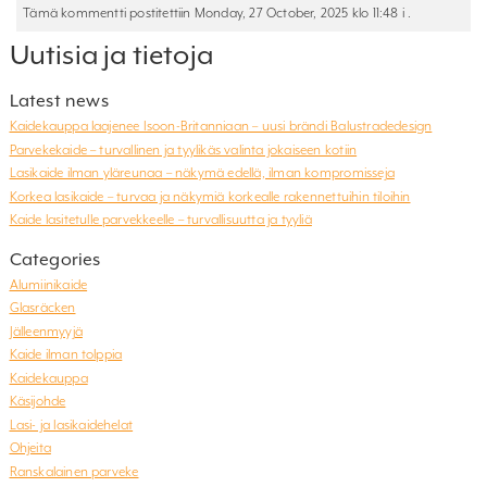
Tämä kommentti postitettiin Monday, 27 October, 2025 klo 11:48 i .
Uutisia ja tietoja
Latest news
Kaidekauppa laajenee Isoon-Britanniaan – uusi brändi Balustradedesign
Parvekekaide – turvallinen ja tyylikäs valinta jokaiseen kotiin
Lasikaide ilman yläreunaa – näkymä edellä, ilman kompromisseja
Korkea lasikaide – turvaa ja näkymiä korkealle rakennettuihin tiloihin
Kaide lasitetulle parvekkeelle – turvallisuutta ja tyyliä
Categories
Alumiinikaide
Glasräcken
Jälleenmyyjä
Kaide ilman tolppia
Kaidekauppa
Käsijohde
Lasi- ja lasikaidehelat
Ohjeita
Ranskalainen parveke