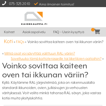
075-325 20 10
Aina ilmainen toimitus!
Kaiteet
Asiakaspalvelu
FAQ – Usein kysyttyä
Koti
»
FAQs
»
Voinko sovittaa kaiteen oven tai ikkunan väriin?
«
Mitkä osat voi sävyttää valittuun RAL-väriin?
Soveltuuko tämä kattoterasseille tai liiketilojen patioihin?
»
Voinko sovittaa kaiteen
oven tai ikkunan väriin?
Kyllä. Käytämme RAL-järjestelmää, joka on rakennusalalla
standardi ikkunoiden, ovien, julkisivujen ja verhousten
värityksessä. Voit valita minkä tahansa RAL-sävyn, joka vastaa
kotisi muita yksityiskohtia.