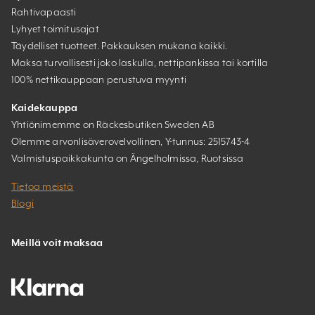
Rahtivapaasti
Lyhyet toimitusajat
Täydelliset tuotteet. Pakkauksen mukana kaikki.
Maksa turvallisesti joko laskulla, nettipankissa tai kortilla
100% nettikauppaan perustuva myynti
Kaidekauppa
Yhtiönimemme on Räckesbutiken Sweden AB
Olemme arvonlisäverovelvollinen, Y-tunnus: 2515743-4
Valmistuspaikkakunta on Ängelholmissa, Ruotsissa
Tietoa meistä
Blogi
Meillä voit maksaa