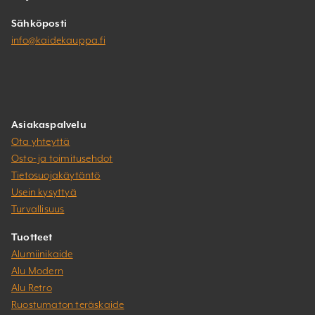
Sähköposti
info@kaidekauppa.fi
Asiakaspalvelu
Ota yhteyttä
Osto- ja toimitusehdot
Tietosuojakäytäntö
Usein kysyttyä
Turvallisuus
Tuotteet
Alumiinikaide
Alu Modern
Alu Retro
Ruostumaton teräskaide