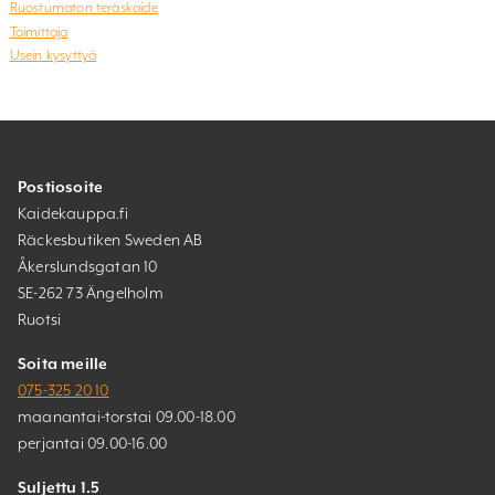
Ruostumaton teräskaide
Toimittaja
Usein kysyttyä
Postiosoite
Kaidekauppa.fi
Räckesbutiken Sweden AB
Åkerslundsgatan 10
SE-262 73 Ängelholm
Ruotsi
Soita meille
075-325 20 10
maanantai-torstai 09.00-18.00
perjantai 09.00-16.00
Suljettu 1.5