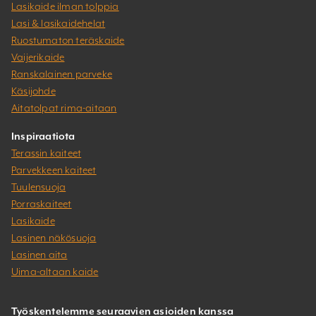
Lasikaide ilman tolppia
Lasi & lasikaidehelat
Ruostumaton teräskaide
Vaijerikaide
Ranskalainen parveke
Käsijohde
Aitatolpat rima-aitaan
Inspiraatiota
Terassin kaiteet
Parvekkeen kaiteet
Tuulensuoja
Porraskaiteet
Lasikaide
Lasinen näkösuoja
Lasinen aita
Uima-altaan kaide
Työskentelemme seuraavien asioiden kanssa