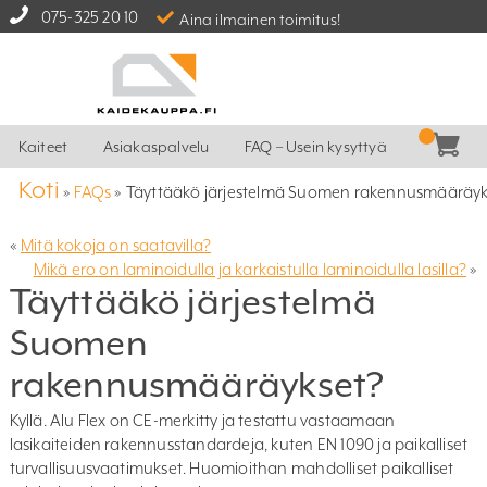
075-325 20 10
Aina ilmainen toimitus!
Kaiteet
Asiakaspalvelu
FAQ – Usein kysyttyä
Koti
»
FAQs
»
Täyttääkö järjestelmä Suomen rakennusmääräyk
«
Mitä kokoja on saatavilla?
Mikä ero on laminoidulla ja karkaistulla laminoidulla lasilla?
»
Täyttääkö järjestelmä
Suomen
rakennusmääräykset?
Kyllä. Alu Flex on CE-merkitty ja testattu vastaamaan
lasikaiteiden rakennusstandardeja, kuten EN 1090 ja paikalliset
turvallisuusvaatimukset. Huomioithan mahdolliset paikalliset