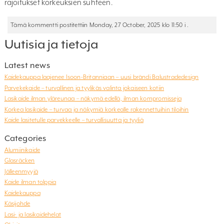
rajoitukset korkeuksien suhteen.
Tämä kommentti postitettiin Monday, 27 October, 2025 klo 11:50 i .
Uutisia ja tietoja
Latest news
Kaidekauppa laajenee Isoon-Britanniaan – uusi brändi Balustradedesign
Parvekekaide – turvallinen ja tyylikäs valinta jokaiseen kotiin
Lasikaide ilman yläreunaa – näkymä edellä, ilman kompromisseja
Korkea lasikaide – turvaa ja näkymiä korkealle rakennettuihin tiloihin
Kaide lasitetulle parvekkeelle – turvallisuutta ja tyyliä
Categories
Alumiinikaide
Glasräcken
Jälleenmyyjä
Kaide ilman tolppia
Kaidekauppa
Käsijohde
Lasi- ja lasikaidehelat