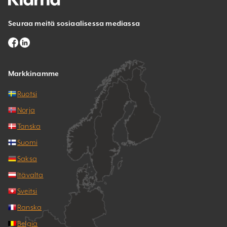
Seuraa meitä sosiaalisessa mediassa
Markkinamme
Ruotsi
Norja
Tanska
Suomi
Saksa
Itävalta
Sveitsi
Ranska
Belgia