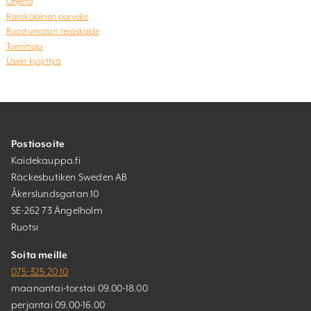
Ohjeita
Ranskalainen parveke
Ruostumaton teräskaide
Toimittaja
Usein kysyttyä
Postiosoite
Kaidekauppa.fi
Räckesbutiken Sweden AB
Åkerslundsgatan 10
SE-262 73 Ängelholm
Ruotsi
Soita meille
075-325 20 10
maanantai-torstai 09.00-18.00
perjantai 09.00-16.00