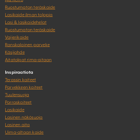
Ruostumaton teräskaide
Lasikaide ilman tolppia
Lasi & lasikaidehelat
Ruostumaton teräskaide
Vaijerikaide
Ranskalainen parveke
Käsijohde
Aitatolpat rima-aitaan
Inspiraatiota
Terassin kaiteet
Parvekkeen kaiteet
Tuulensuoja
Porraskaiteet
Lasikaide
Lasinen näkösuoja
Lasinen aita
Uima-altaan kaide