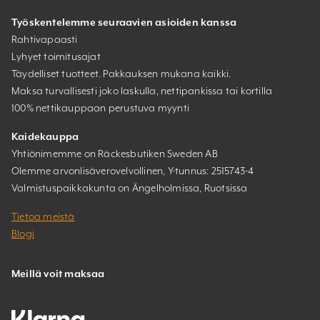
Työskentelemme seuraavien asioiden kanssa
Rahtivapaasti
Lyhyet toimitusajat
Täydelliset tuotteet. Pakkauksen mukana kaikki.
Maksa turvallisesti joko laskulla, nettipankissa tai kortilla
100% nettikauppaan perustuva myynti
Kaidekauppa
Yhtiönimemme on Räckesbutiken Sweden AB
Olemme arvonlisäverovelvollinen, Y-tunnus: 2515743-4
Valmistuspaikkakunta on Ängelholmissa, Ruotsissa
Tietoa meistä
Blogi
Meillä voit maksaa