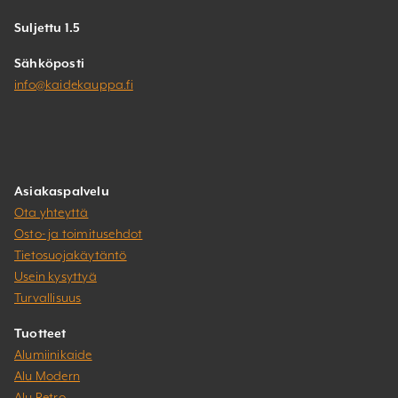
Suljettu 1.5
Sähköposti
info@kaidekauppa.fi
Asiakaspalvelu
Ota yhteyttä
Osto- ja toimitusehdot
Tietosuojakäytäntö
Usein kysyttyä
Turvallisuus
Tuotteet
Alumiinikaide
Alu Modern
Alu Retro