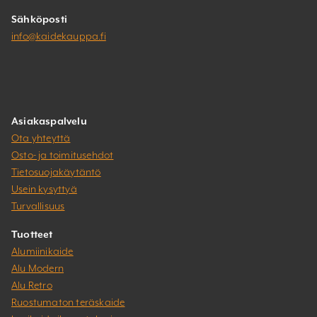
Sähköposti
info@kaidekauppa.fi
Asiakaspalvelu
Ota yhteyttä
Osto- ja toimitusehdot
Tietosuojakäytäntö
Usein kysyttyä
Turvallisuus
Tuotteet
Alumiinikaide
Alu Modern
Alu Retro
Ruostumaton teräskaide