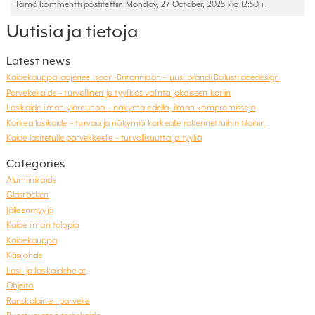
Tämä kommentti postitettiin Monday, 27 October, 2025 klo 12:50 i .
Uutisia ja tietoja
Latest news
Kaidekauppa laajenee Isoon-Britanniaan – uusi brändi Balustradedesign
Parvekekaide – turvallinen ja tyylikäs valinta jokaiseen kotiin
Lasikaide ilman yläreunaa – näkymä edellä, ilman kompromisseja
Korkea lasikaide – turvaa ja näkymiä korkealle rakennettuihin tiloihin
Kaide lasitetulle parvekkeelle – turvallisuutta ja tyyliä
Categories
Alumiinikaide
Glasräcken
Jälleenmyyjä
Kaide ilman tolppia
Kaidekauppa
Käsijohde
Lasi- ja lasikaidehelat
Ohjeita
Ranskalainen parveke