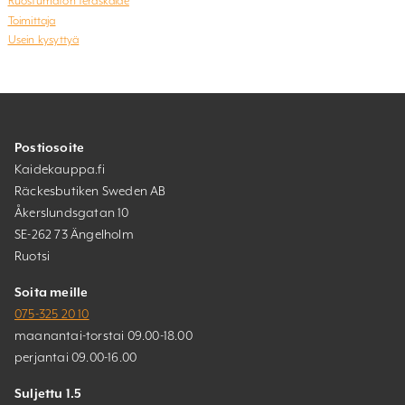
Ruostumaton teräskaide
Toimittaja
Usein kysyttyä
Postiosoite
Kaidekauppa.fi
Räckesbutiken Sweden AB
Åkerslundsgatan 10
SE-262 73 Ängelholm
Ruotsi
Soita meille
075-325 20 10
maanantai-torstai 09.00-18.00
perjantai 09.00-16.00
Suljettu 1.5