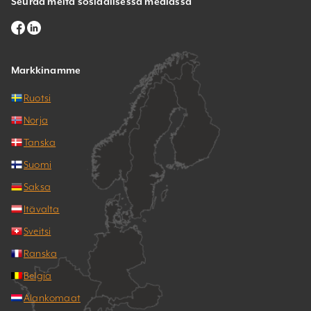
Seuraa meitä sosiaalisessa mediassa
Markkinamme
Ruotsi
Norja
Tanska
Suomi
Saksa
Itävalta
Sveitsi
Ranska
Belgia
Alankomaat