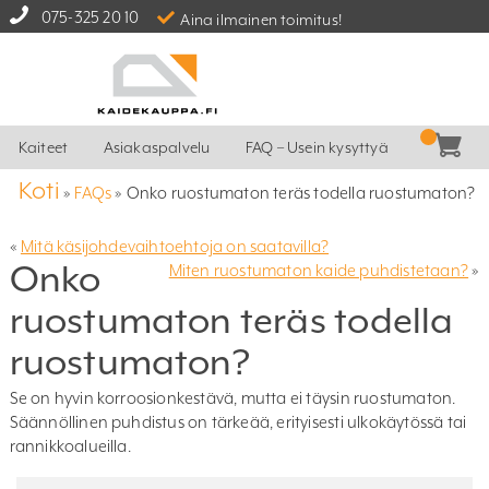
075-325 20 10
Aina ilmainen toimitus!
Kaiteet
Asiakaspalvelu
FAQ – Usein kysyttyä
Koti
»
FAQs
»
Onko ruostumaton teräs todella ruostumaton?
«
Mitä käsijohdevaihtoehtoja on saatavilla?
Onko
Miten ruostumaton kaide puhdistetaan?
»
ruostumaton teräs todella
ruostumaton?
Se on hyvin korroosionkestävä, mutta ei täysin ruostumaton.
Säännöllinen puhdistus on tärkeää, erityisesti ulkokäytössä tai
rannikkoalueilla.