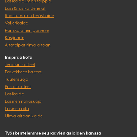
Lasikaide ilman tolppia
Lasi & lasikaidehelat
Ruostumaton teräskaide
Vaijerikaide
Ranskalainen parveke
Käsijohde
Aitatolpat rima-aitaan
Inspiraatiota
Terassin kaiteet
Parvekkeen kaiteet
Tuulensuoja
Porraskaiteet
Lasikaide
Lasinen näkösuoja
Lasinen aita
Uima-altaan kaide
Työskentelemme seuraavien asioiden kanssa