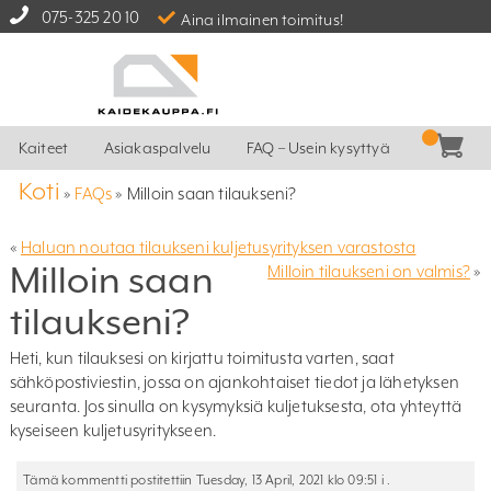
075-325 20 10
Aina ilmainen toimitus!
Kaiteet
Asiakaspalvelu
FAQ – Usein kysyttyä
Koti
»
FAQs
»
Milloin saan tilaukseni?
«
Haluan noutaa tilaukseni kuljetusyrityksen varastosta
Milloin saan
Milloin tilaukseni on valmis?
»
tilaukseni?
Heti, kun tilauksesi on kirjattu toimitusta varten, saat
sähköpostiviestin, jossa on ajankohtaiset tiedot ja lähetyksen
seuranta. Jos sinulla on kysymyksiä kuljetuksesta, ota yhteyttä
kyseiseen kuljetusyritykseen.
Tämä kommentti postitettiin Tuesday, 13 April, 2021 klo 09:51 i .