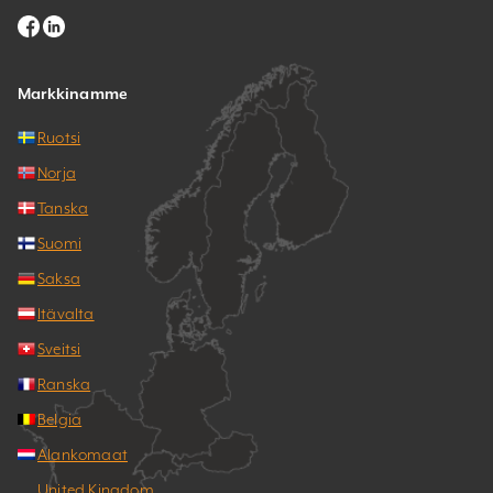
Markkinamme
Ruotsi
Norja
Tanska
Suomi
Saksa
Itävalta
Sveitsi
Ranska
Belgia
Alankomaat
United Kingdom