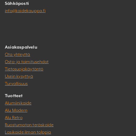
Sähköposti
info@kaidekauppa.fi
Asiakaspalvelu
Ota yhteyttä
Osto- ja toimitusehdot
Tietosuojakäytäntö
Usein kysyttyä
Turvallisuus
Tuotteet
Alumiinikaide
Alu Modern
Alu Retro
Ruostumaton teräskaide
Lasikaide ilman tolppia