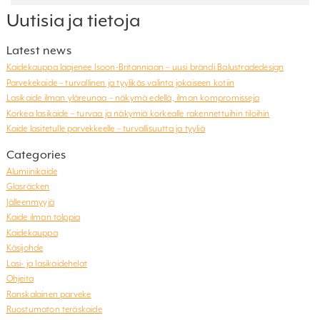
Uutisia ja tietoja
Latest news
Kaidekauppa laajenee Isoon-Britanniaan – uusi brändi Balustradedesign
Parvekekaide – turvallinen ja tyylikäs valinta jokaiseen kotiin
Lasikaide ilman yläreunaa – näkymä edellä, ilman kompromisseja
Korkea lasikaide – turvaa ja näkymiä korkealle rakennettuihin tiloihin
Kaide lasitetulle parvekkeelle – turvallisuutta ja tyyliä
Categories
Alumiinikaide
Glasräcken
Jälleenmyyjä
Kaide ilman tolppia
Kaidekauppa
Käsijohde
Lasi- ja lasikaidehelat
Ohjeita
Ranskalainen parveke
Ruostumaton teräskaide