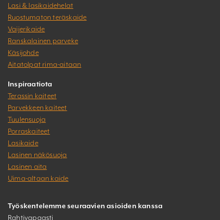
Lasi & lasikaidehelat
Ruostumaton teräskaide
Vaijerikaide
Ranskalainen parveke
Käsijohde
Aitatolpat rima-aitaan
Inspiraatiota
Terassin kaiteet
Parvekkeen kaiteet
Tuulensuoja
Porraskaiteet
Lasikaide
Lasinen näkösuoja
Lasinen aita
Uima-altaan kaide
Työskentelemme seuraavien asioiden kanssa
Rahtivapaasti