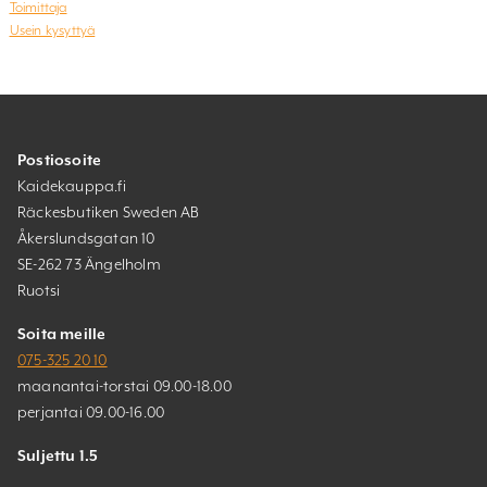
Toimittaja
Usein kysyttyä
Postiosoite
Kaidekauppa.fi
Räckesbutiken Sweden AB
Åkerslundsgatan 10
SE-262 73 Ängelholm
Ruotsi
Soita meille
075-325 20 10
maanantai-torstai 09.00-18.00
perjantai 09.00-16.00
Suljettu 1.5