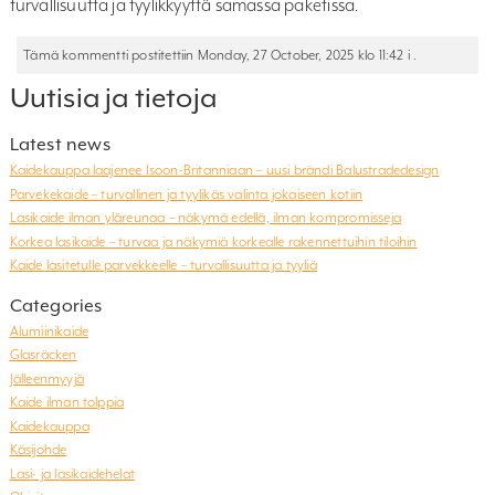
turvallisuutta ja tyylikkyyttä samassa paketissa.
Tämä kommentti postitettiin Monday, 27 October, 2025 klo 11:42 i .
Uutisia ja tietoja
Latest news
Kaidekauppa laajenee Isoon-Britanniaan – uusi brändi Balustradedesign
Parvekekaide – turvallinen ja tyylikäs valinta jokaiseen kotiin
Lasikaide ilman yläreunaa – näkymä edellä, ilman kompromisseja
Korkea lasikaide – turvaa ja näkymiä korkealle rakennettuihin tiloihin
Kaide lasitetulle parvekkeelle – turvallisuutta ja tyyliä
Categories
Alumiinikaide
Glasräcken
Jälleenmyyjä
Kaide ilman tolppia
Kaidekauppa
Käsijohde
Lasi- ja lasikaidehelat