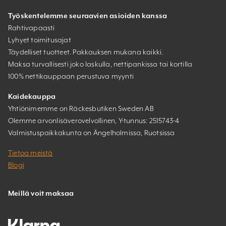
Työskentelemme seuraavien asioiden kanssa
Rahtivapaasti
Lyhyet toimitusajat
Täydelliset tuotteet. Pakkauksen mukana kaikki.
Maksa turvallisesti joko laskulla, nettipankissa tai kortilla
100% nettikauppaan perustuva myynti
Kaidekauppa
Yhtiönimemme on Räckesbutiken Sweden AB
Olemme arvonlisäverovelvollinen, Y-tunnus: 2515743-4
Valmistuspaikkakunta on Ängelholmissa, Ruotsissa
Tietoa meistä
Blogi
Meillä voit maksaa