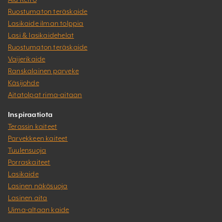
Ruostumaton teräskaide
Lasikaide ilman tolppia
Lasi & lasikaidehelat
Ruostumaton teräskaide
Vaijerikaide
Ranskalainen parveke
Käsijohde
Aitatolpat rima-aitaan
Inspiraatiota
Terassin kaiteet
Parvekkeen kaiteet
Tuulensuoja
Porraskaiteet
Lasikaide
Lasinen näkösuoja
Lasinen aita
Uima-altaan kaide