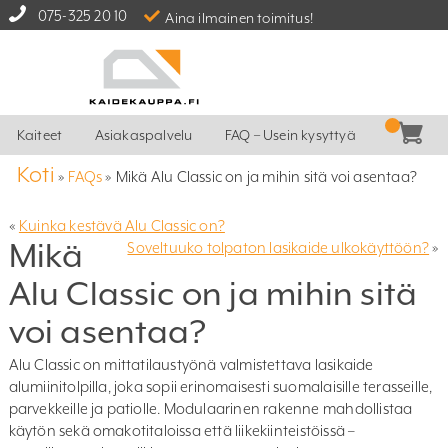
075-325 20 10
Aina ilmainen toimitus!
Kaiteet
Asiakaspalvelu
FAQ – Usein kysyttyä
Koti
»
FAQs
»
Mikä Alu Classic on ja mihin sitä voi asentaa?
«
Kuinka kestävä Alu Classic on?
Mikä
Soveltuuko tolpaton lasikaide ulkokäyttöön?
»
Alu Classic on ja mihin sitä
voi asentaa?
Alu Classic on mittatilaustyönä valmistettava lasikaide
alumiinitolpilla, joka sopii erinomaisesti suomalaisille terasseille,
parvekkeille ja patiolle. Modulaarinen rakenne mahdollistaa
käytön sekä omakotitaloissa että liikekiinteistöissä –