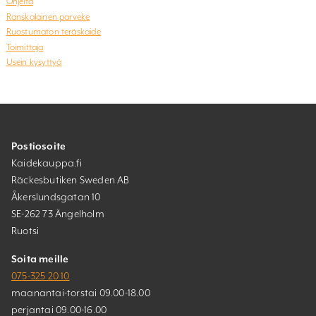
Ohjeita
Ranskalainen parveke
Ruostumaton teräskaide
Toimittaja
Usein kysyttyä
Postiosoite
Kaidekauppa.fi
Räckesbutiken Sweden AB
Åkerslundsgatan 10
SE-262 73 Ängelholm
Ruotsi
Soita meille
075-325 20 10
maanantai-torstai 09.00-18.00
perjantai 09.00-16.00