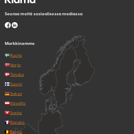
Seuraa meitä sosiaalisessa mediassa
Markkinamme
Ruotsi
Norja
Tanska
Suomi
Saksa
Itävalta
Sveitsi
Ranska
Belgia