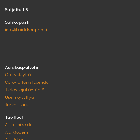
Suljettu 1.5
Sähköposti
info@kaidekauppa.fi
Asiakaspalvelu
Ota yhteyttä
Osto- ja toimitusehdot
Tietosuojakäytäntö
Usein kysyttyä
Turvallisuus
Tuotteet
Alumiinikaide
Alu Modern
Alu Retro