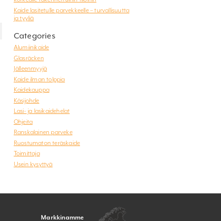
Kaide lasitetulle parvekkeelle – turvallisuutta
ja tyyliä
Categories
Alumiinikaide
Glasräcken
Jälleenmyyjä
Kaide ilman tolppia
Kaidekauppa
Käsijohde
Lasi- ja lasikaidehelat
Ohjeita
Ranskalainen parveke
Ruostumaton teräskaide
Toimittaja
Usein kysyttyä
Markkinamme