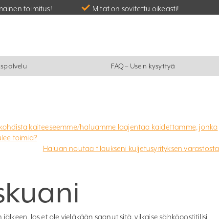
mainen toimitus!
Mitat on sovitettu oikeasti!
spalvelu
FAQ – Usein kysyttyä
ityiskohdista kaiteeseemme/haluamme laajentaa kaidettamme, jonka
lee toimia?
Haluan noutaa tilaukseni kuljetusyrityksen varastost
skuani
lkeen. Jos et ole vieläkään saanut sitä, vilkaise sähköpostitilisi