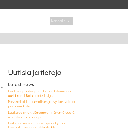
Kassalle ﹥
Uutisia ja tietoja
Latest news
a
»
Kaidekauppa laajenee Isoon-Britanniaan –
uusi brändi Balustradedesign
Parvekekaide – turvallinen ja tyylikäs valinta
jokaiseen kotiin
Lasikaide ilman yläreunaa – näkymä edellä,
ilman kompromisseja
Korkea lasikaide – turvaa ja näkymiä
korkealle rakennettuihin tiloihin