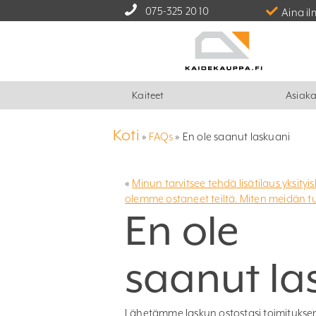
075-325 20 10
Aina il
Kaiteet
Asiaka
Koti
»
FAQs
»
En ole saanut laskuani
«
Minun tarvitsee tehdä lisätilaus yks
olemme ostaneet teiltä. Miten meidän tu
En ole
saanut la
Lähetämme laskun ostostasi toimituksen jä