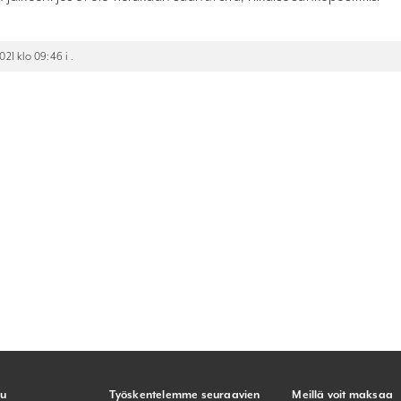
21 klo 09:46 i .
lu
Työskentelemme seuraavien
Meillä voit maksaa