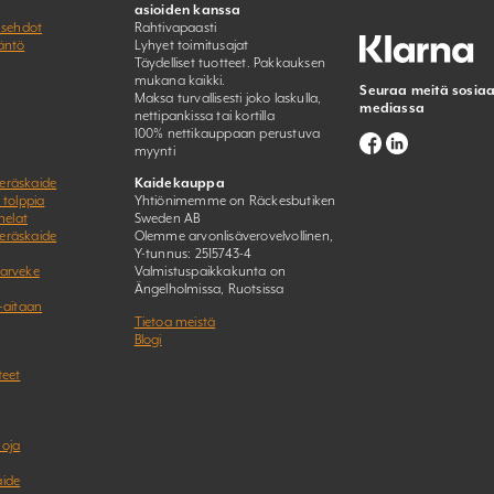
asioiden kanssa
usehdot
Rahtivapaasti
äntö
Lyhyet toimitusajat
Täydelliset tuotteet. Pakkauksen
mukana kaikki.
Seuraa meitä sosiaa
Maksa turvallisesti joko laskulla,
mediassa
nettipankissa tai kortilla
100% nettikauppaan perustuva
myynti
eräskaide
Kaidekauppa
 tolppia
Yhtiönimemme on Räckesbutiken
helat
Sweden AB
eräskaide
Olemme arvonlisäverovelvollinen,
Y-tunnus: 2515743-4
parveke
Valmistuspaikkakunta on
Ängelholmissa, Ruotsissa
-aitaan
Tietoa meistä
Blogi
teet
uoja
aide