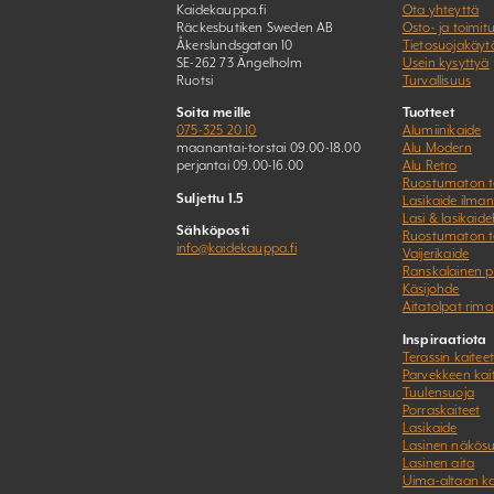
Kaidekauppa.fi
Ota yhteyttä
Räckesbutiken Sweden AB
Osto- ja toimit
Åkerslundsgatan 10
Tietosuojakäyt
SE-262 73 Ängelholm
Usein kysyttyä
Ruotsi
Turvallisuus
Soita meille
Tuotteet
075-325 20 10
Alumiinikaide
maanantai-torstai 09.00-18.00
Alu Modern
perjantai 09.00-16.00
Alu Retro
Ruostumaton t
Suljettu 1.5
Lasikaide ilman
Lasi & lasikaide
Sähköposti
Ruostumaton t
info@kaidekauppa.fi
Vaijerikaide
Ranskalainen 
Käsijohde
Aitatolpat rima
Inspiraatiota
Terassin kaiteet
Parvekkeen kai
Tuulensuoja
Porraskaiteet
Lasikaide
Lasinen näkös
Lasinen aita
Uima-altaan k