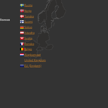
Ruotsi
Norja
Tanska
lisessa
Suomi
Saksa
Itävalta
Sveitsi
Ranska
Belgia
Alankomaat
United Kingdom
EU (Englanti)