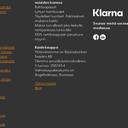
asioiden kanssa
usehdot
Rahtivapaasti
äntö
Lyhyet toimitusajat
Täydelliset tuotteet. Pakkauksen
mukana kaikki.
Seuraa meitä sosiaa
Maksa turvallisesti joko laskulla,
mediassa
nettipankissa tai kortilla
100% nettikauppaan perustuva
myynti
eräskaide
Kaidekauppa
 tolppia
Yhtiönimemme on Räckesbutiken
helat
Sweden AB
eräskaide
Olemme arvonlisäverovelvollinen,
Y-tunnus: 2515743-4
parveke
Valmistuspaikkakunta on
Ängelholmissa, Ruotsissa
-aitaan
Tietoa meistä
Blogi
teet
uoja
aide