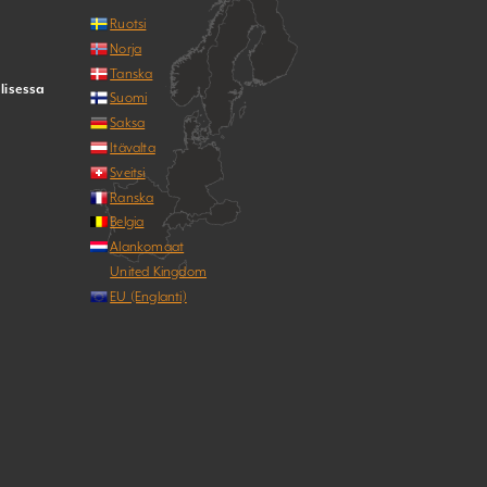
Ruotsi
Norja
Tanska
lisessa
Suomi
Saksa
Itävalta
Sveitsi
Ranska
Belgia
Alankomaat
United Kingdom
EU (Englanti)