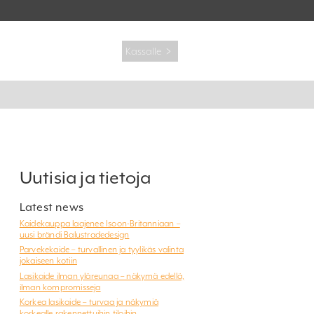
Kassalle ﹥
Uutisia ja tietoja
Latest news
Kaidekauppa laajenee Isoon-Britanniaan –
uusi brändi Balustradedesign
Parvekekaide – turvallinen ja tyylikäs valinta
jokaiseen kotiin
Lasikaide ilman yläreunaa – näkymä edellä,
ilman kompromisseja
Korkea lasikaide – turvaa ja näkymiä
korkealle rakennettuihin tiloihin