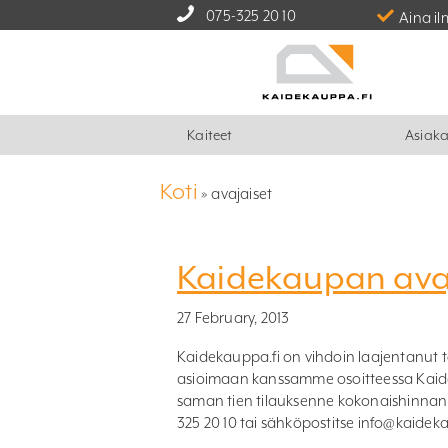
075-325 20 10
Aina il
Kaiteet
Asiaka
Koti
»
avajaiset
Kaidekaupan avaj
27 February, 2013
Kaidekauppa.fi on vihdoin laajentanut
asioimaan kanssamme osoitteessa Kaidek
saman tien tilauksenne kokonaishinnan
325 20 10 tai sähköpostitse info@kaidek