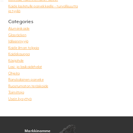
Kaide lasitetulle parvekkeelle – turvallisuutta
ja tyyliä
Categories
Alumiinikaide
Glasräcken
Jälleenmyyjä
Kaide ilman tolppia
Kaidekauppa
Käsijohde
Lasi- ja lasikaidehelat
Ohjeita
Ranskalainen parveke
Ruostumaton teräskaide
Toimittaja
Usein kysyttyä
Markkinamme