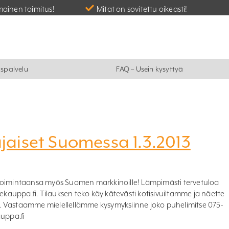
mainen toimitus!
Mitat on sovitettu oikeasti!
spalvelu
FAQ – Usein kysyttyä
aiset Suomessa 1.3.2013
 toimintaansa myös Suomen markkinoille! Lämpimästi tervetuloa
auppa.fi. Tilauksen teko käy kätevästi kotisivuiltamme ja näette
. Vastaamme mielellellämme kysymyksiinne joko puhelimitse 075-
auppa.fi