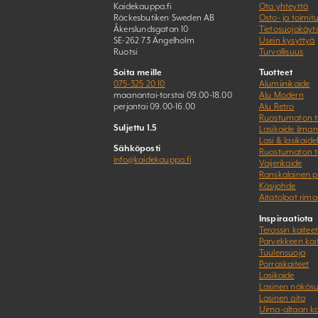
Kaidekauppa.fi
Ota yhteyttä
Räckesbutiken Sweden AB
Osto- ja toimit
Åkerslundsgatan 10
Tietosuojakäyt
SE-262 73 Ängelholm
Usein kysyttyä
Ruotsi
Turvallisuus
Soita meille
Tuotteet
075-325 20 10
Alumiinikaide
maanantai-torstai 09.00-18.00
Alu Modern
perjantai 09.00-16.00
Alu Retro
Ruostumaton t
Suljettu 1.5
Lasikaide ilman
Lasi & lasikaide
Sähköposti
Ruostumaton t
info@kaidekauppa.fi
Vaijerikaide
Ranskalainen 
Käsijohde
Aitatolpat rima
Inspiraatiota
Terassin kaiteet
Parvekkeen kai
Tuulensuoja
Porraskaiteet
Lasikaide
Lasinen näkös
Lasinen aita
Uima-altaan k