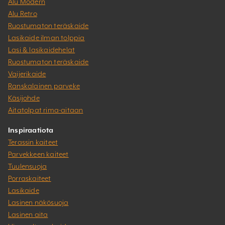
Alu Modern
Alu Retro
Ruostumaton teräskaide
Lasikaide ilman tolppia
Lasi & lasikaidehelat
Ruostumaton teräskaide
Vaijerikaide
Ranskalainen parveke
Käsijohde
Aitatolpat rima-aitaan
Inspiraatiota
Terassin kaiteet
Parvekkeen kaiteet
Tuulensuoja
Porraskaiteet
Lasikaide
Lasinen näkösuoja
Lasinen aita