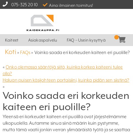
075-325 20 10
Aina ilmainen toimitus!
Kaiteet
Asiakaspalvelu
FAQ – Usein kysyttyä
Koti
»
FAQs
»
Voinko saada eri korkeuden kaiteen eri puolille?
«
Onko olemassa sääntöjä siitä, kuinka korkea kaiteeni tulee
olla?
Haluan puisen käsijohteen portaisiini, kuinka pidän sen siistinä?
»
Voinko saada eri korkeuden
kaiteen eri puolille?
Yleensä eri korkeudet kaiteen eri puolilla ovat järjestelmämme
ulkopuolella. Autamme sinua siinä määrin kuin pystymme,
mutta tämä vaatii jonkin verran ylimääräistä työtä ja se saattaa