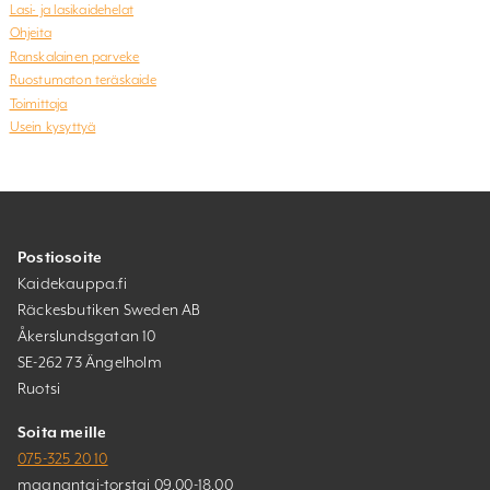
Lasi- ja lasikaidehelat
Ohjeita
Ranskalainen parveke
Ruostumaton teräskaide
Toimittaja
Usein kysyttyä
Postiosoite
Kaidekauppa.fi
Räckesbutiken Sweden AB
Åkerslundsgatan 10
SE-262 73 Ängelholm
Ruotsi
Soita meille
075-325 20 10
maanantai-torstai 09.00-18.00