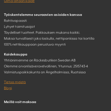
Uima-altaan kaide
Työskentelemme seuraavien asioiden kanssa
Rahtivapaasti
Lyhyet toimitusajat
Täydelliset tuotteet. Pakkauksen mukana kaikki.
Maksa turvallisesti joko laskulla, nettipankissa tai kortilla
100% nettikauppaan perustuva myynti
Kaidekauppa
Yhtiönimemme on Räckesbutiken Sweden AB
Olemme arvonlisäverovelvollinen, Y-tunnus: 2515743-4
Valmistuspaikkakunta on Ängelholmissa, Ruotsissa
Tietoa meistä
Blogi
Meillä voit maksaa