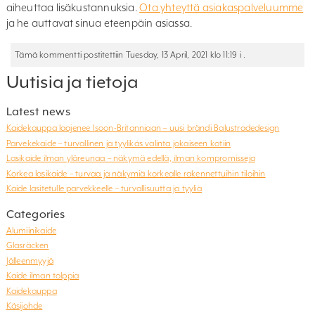
aiheuttaa lisäkustannuksia.
Ota yhteyttä asiakaspalveluumme
ja he auttavat sinua eteenpäin asiassa.
Tämä kommentti postitettiin Tuesday, 13 April, 2021 klo 11:19 i .
Uutisia ja tietoja
Latest news
Kaidekauppa laajenee Isoon-Britanniaan – uusi brändi Balustradedesign
Parvekekaide – turvallinen ja tyylikäs valinta jokaiseen kotiin
Lasikaide ilman yläreunaa – näkymä edellä, ilman kompromisseja
Korkea lasikaide – turvaa ja näkymiä korkealle rakennettuihin tiloihin
Kaide lasitetulle parvekkeelle – turvallisuutta ja tyyliä
Categories
Alumiinikaide
Glasräcken
Jälleenmyyjä
Kaide ilman tolppia
Kaidekauppa
Käsijohde