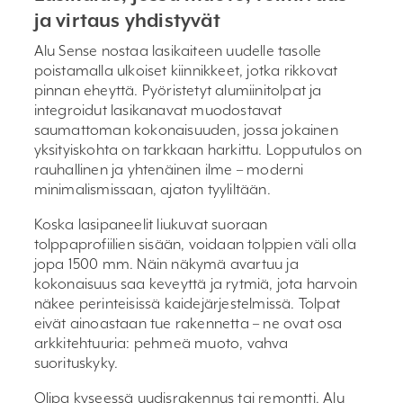
ja virtaus yhdistyvät
Alu Sense nostaa lasikaiteen uudelle tasolle
poistamalla ulkoiset kiinnikkeet, jotka rikkovat
pinnan eheyttä. Pyöristetyt alumiinitolpat ja
integroidut lasikanavat muodostavat
saumattoman kokonaisuuden, jossa jokainen
yksityiskohta on tarkkaan harkittu. Lopputulos on
rauhallinen ja yhtenäinen ilme – moderni
minimalismissaan, ajaton tyyliltään.
Koska lasipaneelit liukuvat suoraan
tolppaprofiilien sisään, voidaan tolppien väli olla
jopa 1500 mm. Näin näkymä avartuu ja
kokonaisuus saa keveyttä ja rytmiä, jota harvoin
näkee perinteisissä kaidejärjestelmissä. Tolpat
eivät ainoastaan tue rakennetta – ne ovat osa
arkkitehtuuria: pehmeä muoto, vahva
suorituskyky.
Olipa kyseessä uudisrakennus tai remontti, Alu