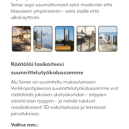
Sense sopii saumattomasti sekä moderniin että
klassiseen ympäristöön – sekä sisälle että
ulkokäyttöön.
Räätälöi lasikaiteesi
suunnittelutyökalussamme
Alu Sense on suunniteltu mukautumaan.
Verkkopohjaisessa suunnittelutyökalussamme voit
räätälöidä jokaisen yksityiskohdan – tolppien
väristä lasin tyyppiin – ja nähdä tulokset
reaaliaikaisesti 3D-esikatseluissa ja teknisissä
piirustuksissa.
Valitse mm.: