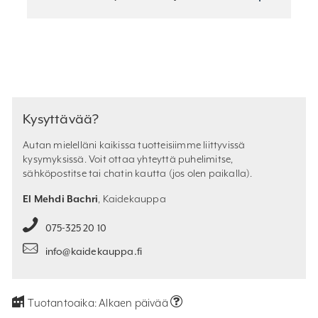
Kysyttävää?
Autan mielelläni kaikissa tuotteisiimme liittyvissä
kysymyksissä. Voit ottaa yhteyttä puhelimitse,
sähköpostitse tai chatin kautta (jos olen paikalla).
El Mehdi Bachri
, Kaidekauppa
075-325 20 10
info@kaidekauppa.fi
Tuotantoaika:
Alkaen päivää