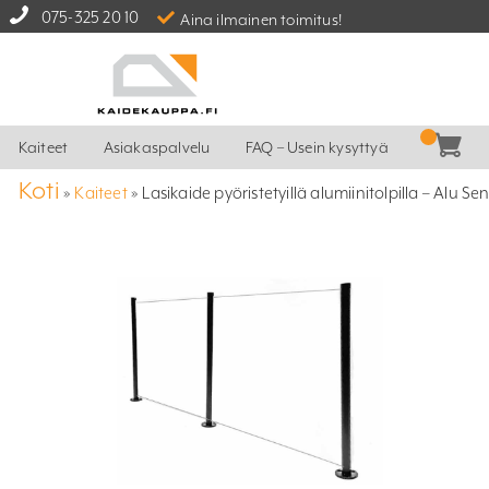
075-325 20 10
Aina ilmainen toimitus!
Kaiteet
Asiakaspalvelu
FAQ – Usein kysyttyä
Koti
»
Kaiteet
»
Lasikaide pyöristetyillä alumiinitolpilla – Alu Se