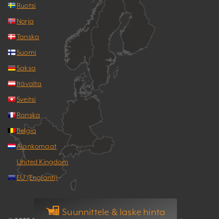
Ruotsi
Norja
Tanska
Suomi
Saksa
Itävalta
Sveitsi
Ranska
Belgia
Alankomaat
United Kingdom
EU (Englanti)
Suunnittele & laske hinta