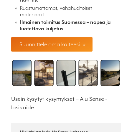
asennus
Ruostumattomat, vähähuoltoiset
materiaalit
Ilmainen toimitus Suomessa – nopea ja
luotettava kuljetus
Suunnittele oma kaiteesi
»
Usein kysytyt kysymykset – Alu Sense -
lasikaide
Minkälaista lasia Alu Sense -kaiteessa