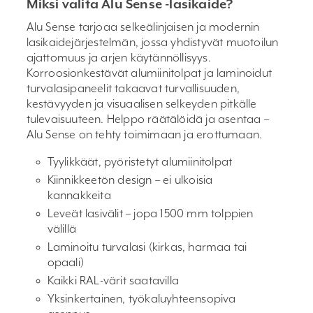
Miksi valita Alu Sense -lasikaide?
Alu Sense tarjoaa selkeälinjaisen ja modernin
lasikaidejärjestelmän, jossa yhdistyvät muotoilun
ajattomuus ja arjen käytännöllisyys.
Korroosionkestävät alumiinitolpat ja laminoidut
turvalasipaneelit takaavat turvallisuuden,
kestävyyden ja visuaalisen selkeyden pitkälle
tulevaisuuteen. Helppo räätälöidä ja asentaa –
Alu Sense on tehty toimimaan ja erottumaan.
Tyylikkäät, pyöristetyt alumiinitolpat
Kiinnikkeetön design – ei ulkoisia
kannakkeita
Leveät lasivälit – jopa 1500 mm tolppien
välillä
Laminoitu turvalasi (kirkas, harmaa tai
opaali)
Kaikki RAL-värit saatavilla
Yksinkertainen, työkaluyhteensopiva