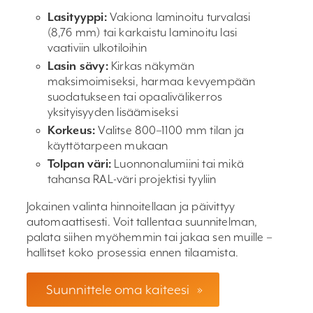
Lasityyppi:
Vakiona laminoitu turvalasi
(8,76 mm) tai karkaistu laminoitu lasi
vaativiin ulkotiloihin
Lasin sävy:
Kirkas näkymän
maksimoimiseksi, harmaa kevyempään
suodatukseen tai opaalivälikerros
yksityisyyden lisäämiseksi
Korkeus:
Valitse 800–1100 mm tilan ja
käyttötarpeen mukaan
Tolpan väri:
Luonnonalumiini tai mikä
tahansa RAL-väri projektisi tyyliin
Jokainen valinta hinnoitellaan ja päivittyy
automaattisesti. Voit tallentaa suunnitelman,
palata siihen myöhemmin tai jakaa sen muille –
hallitset koko prosessia ennen tilaamista.
Suunnittele oma kaiteesi
»