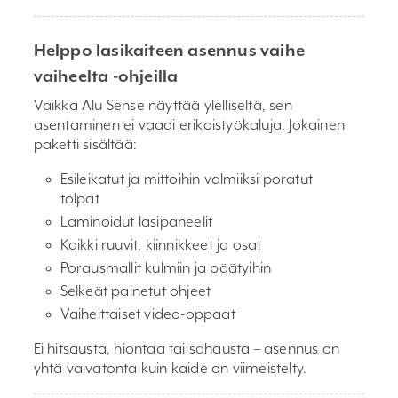
Helppo lasikaiteen asennus vaihe
vaiheelta -ohjeilla
Vaikka Alu Sense näyttää ylelliseltä, sen
asentaminen ei vaadi erikoistyökaluja. Jokainen
paketti sisältää:
Esileikatut ja mittoihin valmiiksi poratut
tolpat
Laminoidut lasipaneelit
Kaikki ruuvit, kiinnikkeet ja osat
Porausmallit kulmiin ja päätyihin
Selkeät painetut ohjeet
Vaiheittaiset video-oppaat
Ei hitsausta, hiontaa tai sahausta – asennus on
yhtä vaivatonta kuin kaide on viimeistelty.