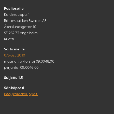
Postiosoite
Kaidekauppa.fi
Räckesbutiken Sweden AB
Åkerslundsgatan 10
SE-262 73 Ängelholm
Ruotsi
Soita meille
075-325 20 10
maanantai-torstai 09.00-18.00
perjantai 09.00-16.00
Suljettu 1.5
Sähköposti
info@kaidekauppa.fi