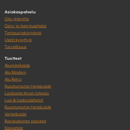
Asiakaspalvelu
Ota yhteyttä
Osto- ja toimitusehdot
Tietosuojakäytäntö
Usein kysyttyä
Turvallisuus
Tuotteet
Alumiinikaide
Alu Modern
Alu Retro
Ruostumaton teräskaide
Lasikaide ilman tolppia
Lasi & lasikaidehelat
Ruostumaton teräskaide
Vaijerikaide
Ranskalainen parveke
Käsijohde