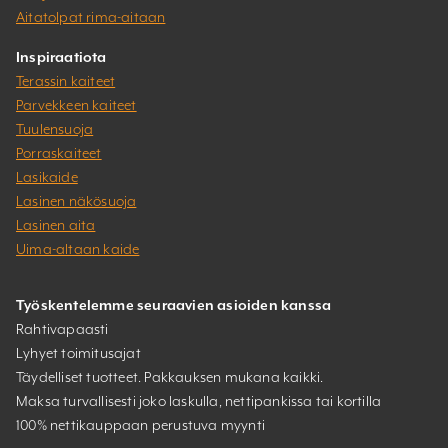
Aitatolpat rima-aitaan
Inspiraatiota
Terassin kaiteet
Parvekkeen kaiteet
Tuulensuoja
Porraskaiteet
Lasikaide
Lasinen näkösuoja
Lasinen aita
Uima-altaan kaide
Työskentelemme seuraavien asioiden kanssa
Rahtivapaasti
Lyhyet toimitusajat
Täydelliset tuotteet. Pakkauksen mukana kaikki.
Maksa turvallisesti joko laskulla, nettipankissa tai kortilla
100% nettikauppaan perustuva myynti