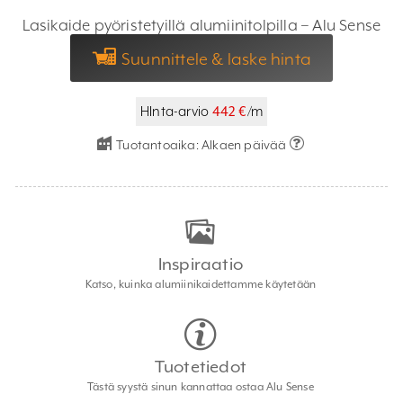
Lasikaide pyöristetyillä alumiinitolpilla – Alu Sense
Suunnittele & laske hinta
HInta-arvio
442 €
/m
Tuotantoaika:
Alkaen päivää
Inspiraatio
Katso, kuinka alumiinikaidettamme käytetään
Tuotetiedot
Tästä syystä sinun kannattaa ostaa Alu Sense