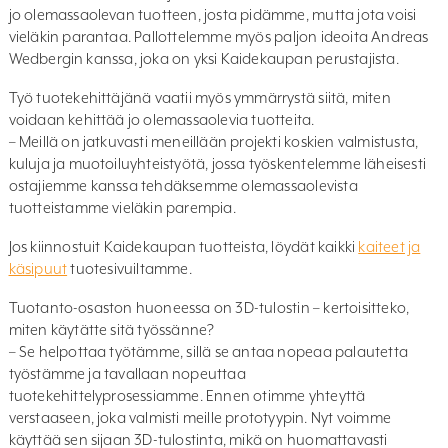
jo olemassaolevan tuotteen, josta pidämme, mutta jota voisi
vieläkin parantaa. Pallottelemme myös paljon ideoita Andreas
Wedbergin kanssa, joka on yksi Kaidekaupan perustajista.
Työ tuotekehittäjänä vaatii myös ymmärrystä siitä, miten
voidaan kehittää jo olemassaolevia tuotteita.
– Meillä on jatkuvasti meneillään projekti koskien valmistusta,
kuluja ja muotoiluyhteistyötä, jossa työskentelemme läheisesti
ostajiemme kanssa tehdäksemme olemassaolevista
tuotteistamme vieläkin parempia.
Jos kiinnostuit Kaidekaupan tuotteista, löydät kaikki
kaiteet ja
käsipuut
tuotesivuiltamme.
Tuotanto-osaston huoneessa on 3D-tulostin – kertoisitteko,
miten käytätte sitä työssänne?
– Se helpottaa työtämme, sillä se antaa nopeaa palautetta
työstämme ja tavallaan nopeuttaa
tuotekehittelyprosessiamme. Ennen otimme yhteyttä
verstaaseen, joka valmisti meille prototyypin. Nyt voimme
käyttää sen sijaan 3D-tulostinta, mikä on huomattavasti