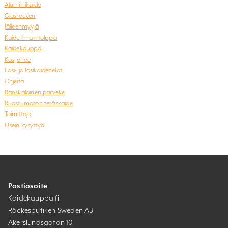
Alumiinikaide
Glasräcken
Jälleenmyyjä
Kaide ilman tolppia
Kaidekauppa
Käsijohde
Lasi- ja lasikaidehelat
Ohjeita
Ranskalainen parveke
Ruostumaton teräskaide
Toimittaja
Usein kysyttyä
Postiosoite
Kaidekauppa.fi
Räckesbutiken Sweden AB
Åkerslundsgatan 10