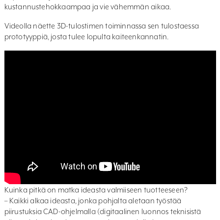
kustannustehokkaampaa ja vie vähemmän aikaa.
Videolla näette 3D-tulostimen toiminnassa sen tulostaessa
prototyyppiä, josta tulee lopulta kaiteenkannatin.
Kuinka pitkä on matka ideasta valmiiseen tuotteeseen?
– Kaikki alkaa ideasta, jonka pohjalta aletaan työstää
piirustuksia CAD-ohjelmalla (digitaalinen luonnos teknisistä