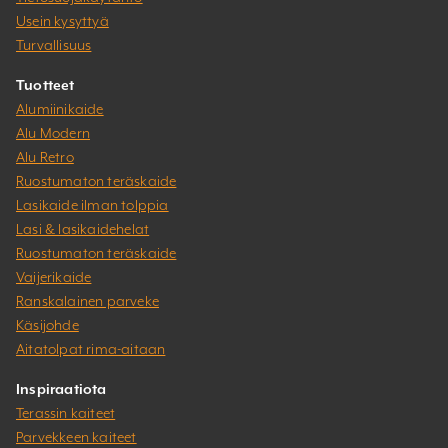
Usein kysyttyä
Turvallisuus
Tuotteet
Alumiinikaide
Alu Modern
Alu Retro
Ruostumaton teräskaide
Lasikaide ilman tolppia
Lasi & lasikaidehelat
Ruostumaton teräskaide
Vaijerikaide
Ranskalainen parveke
Käsijohde
Aitatolpat rima-aitaan
Inspiraatiota
Terassin kaiteet
Parvekkeen kaiteet