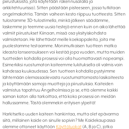
piirustuksista, jota käytetään rakennusalalla ja
arkkitehtuurissa). Sitten päästään pisteeseen, jossa tutkitaan
ongelmakohtia. Tämän vaiheen kesto riippuu tuotteesta. Sitten
tulostamme 3D-tulostimella, minkä jälkeen säädämme,
laskemme ja teemme uusia testejä ennen kuin on aika lähettää
valmiit piirustukset Kiinaan, missä osa yksityiskohdista
valmistetaan. He lähettävät meille koekappaleita, joita me
puolestamme testaamme. Monimutkaisen tuotteen matka
ideasta lanseeraukseen voi kestää jopa vuoden, mutta muiden
tuotteiden kohdalla prosessi voi olla huomattavasti nopeampi.
Esimerkiksi ruostumaton kaiteemme lukituksella oli valmis vain
kahdessa kuukaudessa. Sen tuotteen kohdalla pystyimme
lähtemään olemassaolevasta ruostumattomasta lasikaiteesta
ja käyttämään samoja muotteja ja piirustuksia. Kaiteiden
valmistus tapahtuu Ängelholmissa ja se, että olemme kaikki
saman katon alla tarkoittaa, että koko prosessi on meidän
hallussamme. Tästä olemmekin erityisen ylpeitä!
Harkitsetko uuden kaiteen hankintaa, mutta olet epävarma
siitä, millainen kaide on sinulle sopivin? Me Kaidekaupassa
olemme ottaneet käyttöön
Käyttöluokat
(A, B ja C), jotka