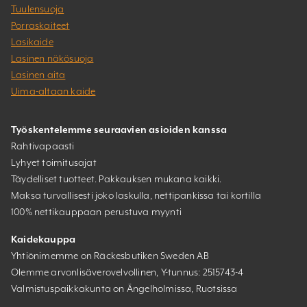
Tuulensuoja
Porraskaiteet
Lasikaide
Lasinen näkösuoja
Lasinen aita
Uima-altaan kaide
Työskentelemme seuraavien asioiden kanssa
Rahtivapaasti
Lyhyet toimitusajat
Täydelliset tuotteet. Pakkauksen mukana kaikki.
Maksa turvallisesti joko laskulla, nettipankissa tai kortilla
100% nettikauppaan perustuva myynti
Kaidekauppa
Yhtiönimemme on Räckesbutiken Sweden AB
Olemme arvonlisäverovelvollinen, Y-tunnus: 2515743-4
Valmistuspaikkakunta on Ängelholmissa, Ruotsissa