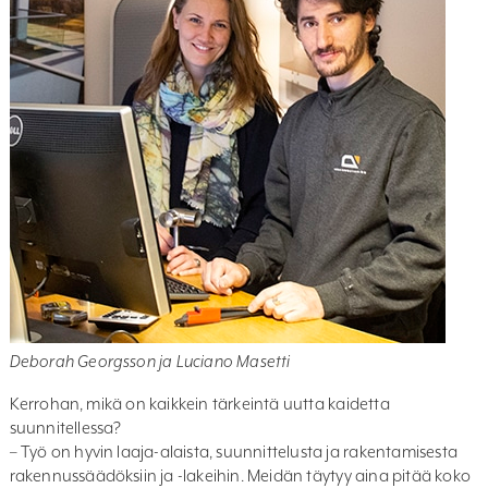
Deborah Georgsson ja Luciano Masetti
Kerrohan, mikä on kaikkein tärkeintä uutta kaidetta
suunnitellessa?
– Työ on hyvin laaja-alaista, suunnittelusta ja rakentamisesta
rakennussäädöksiin ja -lakeihin. Meidän täytyy aina pitää koko