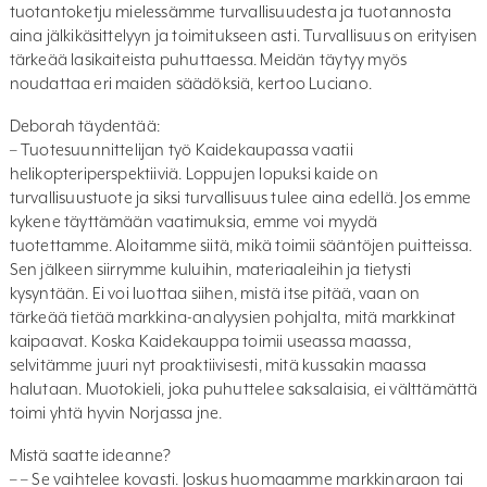
tuotantoketju mielessämme turvallisuudesta ja tuotannosta
aina jälkikäsittelyyn ja toimitukseen asti. Turvallisuus on erityisen
tärkeää lasikaiteista puhuttaessa. Meidän täytyy myös
noudattaa eri maiden säädöksiä, kertoo Luciano.
Deborah täydentää:
– Tuotesuunnittelijan työ Kaidekaupassa vaatii
helikopteriperspektiiviä. Loppujen lopuksi kaide on
turvallisuustuote ja siksi turvallisuus tulee aina edellä. Jos emme
kykene täyttämään vaatimuksia, emme voi myydä
tuotettamme. Aloitamme siitä, mikä toimii sääntöjen puitteissa.
Sen jälkeen siirrymme kuluihin, materiaaleihin ja tietysti
kysyntään. Ei voi luottaa siihen, mistä itse pitää, vaan on
tärkeää tietää markkina-analyysien pohjalta, mitä markkinat
kaipaavat. Koska Kaidekauppa toimii useassa maassa,
selvitämme juuri nyt proaktiivisesti, mitä kussakin maassa
halutaan. Muotokieli, joka puhuttelee saksalaisia, ei välttämättä
toimi yhtä hyvin Norjassa jne.
Mistä saatte ideanne?
– – Se vaihtelee kovasti. Joskus huomaamme markkinaraon tai