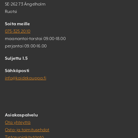
SE-262 73 Ängelholm
Ruotsi
Soita meille
075-325 20 10
maanantai-torstai 09.00-18.00
perjantai 09.00-16.00
Suljettu 1.5
Sähköposti
info@kaidekauppa.fi
Asiakaspalvelu
Ota yhteyttä
Osto- ja toimitusehdot
Tietosuojakäytäntö