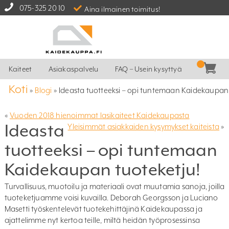
075-325 20 10
Aina ilmainen toimitus!
Kaiteet
Asiakaspalvelu
FAQ – Usein kysyttyä
Koti
»
Blogi
»
Ideasta tuotteeksi – opi tuntemaan Kaidekaupan 
«
Vuoden 2018 hienoimmat lasikaiteet Kaidekaupasta
Ideasta
Yleisimmät asiakkaiden kysymykset kaiteista
»
tuotteeksi – opi tuntemaan
Kaidekaupan tuoteketju!
Turvallisuus, muotoilu ja materiaali ovat muutamia sanoja, joilla
tuoteketjuamme voisi kuvailla. Deborah Georgsson ja Luciano
Masetti työskentelevät tuotekehittäjinä Kaidekaupassa ja
ajattelimme nyt kertoa teille, miltä heidän työprosessinsa