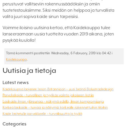
perustuvat vallitseviin rakennussäädöksiin ja omiin
tuotetestauksiimme. Siksi meidän on helppoa ja turvallista
valita juuri sopiva kaide sinun tarpeisiisi.
Voimme iloisina uutisina kertoa, että Kaidekauppa tulee
lanseeraamaan uusia tuotteita vuoden 2019 aikana, joten
pysykää kuulolla!
Tämä kommentti postitettiin Wednesday, 6 February, 2019 klo 04:42 i
Kaidekauppa
.
Uutisia ja tietoja
Latest news
Kaidekauppa laajenee Isoon-Britanniaan – uusi brändi Balustradedesign
Parvekekaide – turvallinen ja tyylikäs valinta jokaiseen kotiin
Lasikaide ilman yläreunaa – näkymä edellä, ilman kompromisseja
Korkea lasikaide – turvaa ja näkymiä korkealle rakennettuihin tiloihin
Kaide lasitetulle parvekkeelle – turvallisuutta ja tyyliä
Categories