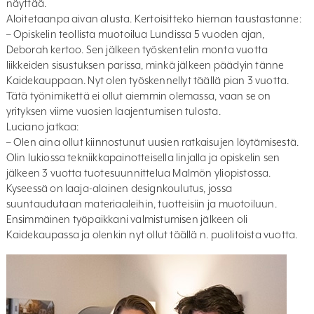
näyttää.
Aloitetaanpa aivan alusta. Kertoisitteko hieman taustastanne:
– Opiskelin teollista muotoilua Lundissa 5 vuoden ajan,
Deborah kertoo. Sen jälkeen työskentelin monta vuotta
liikkeiden sisustuksen parissa, minkä jälkeen päädyin tänne
Kaidekauppaan. Nyt olen työskennellyt täällä pian 3 vuotta.
Tätä työnimikettä ei ollut aiemmin olemassa, vaan se on
yrityksen viime vuosien laajentumisen tulosta.
Luciano jatkaa:
– Olen aina ollut kiinnostunut uusien ratkaisujen löytämisestä.
Olin lukiossa tekniikkapainotteisella linjalla ja opiskelin sen
jälkeen 3 vuotta tuotesuunnittelua Malmön yliopistossa.
Kyseessä on laaja-alainen designkoulutus, jossa
suuntaudutaan materiaaleihin, tuotteisiin ja muotoiluun.
Ensimmäinen työpaikkani valmistumisen jälkeen oli
Kaidekaupassa ja olenkin nyt ollut täällä n. puolitoista vuotta.